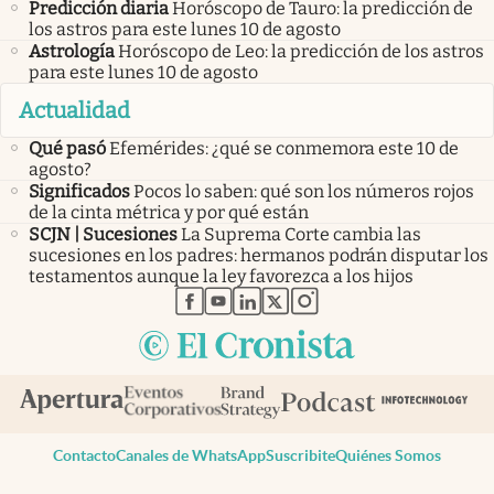
Predicción diaria
Horóscopo de Tauro: la predicción de
los astros para este lunes 10 de agosto
Astrología
Horóscopo de Leo: la predicción de los astros
para este lunes 10 de agosto
Actualidad
Qué pasó
Efemérides: ¿qué se conmemora este 10 de
agosto?
Significados
Pocos lo saben: qué son los números rojos
de la cinta métrica y por qué están
SCJN | Sucesiones
La Suprema Corte cambia las
sucesiones en los padres: hermanos podrán disputar los
testamentos aunque la ley favorezca a los hijos
abre en nueva pestaña
abre en nueva pestaña
abre en nueva pestaña
abre en nueva pestaña
abre en nueva pestaña
Contacto
Canales de WhatsApp
Suscribite
Quiénes Somos