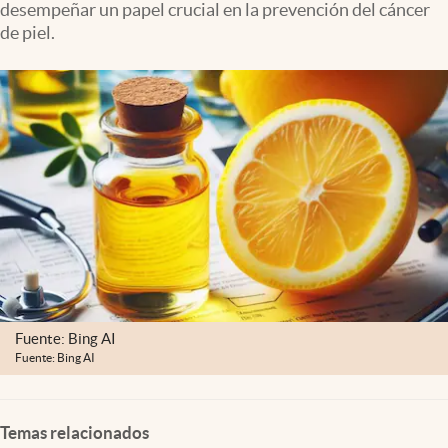
desempeñar un papel crucial en la prevención del cáncer
Clima
de piel.
Espiritualidad
Mediakit
abre en nueva pestaña
México
Fuente: Bing AI
Fuente: Bing AI
Temas relacionados