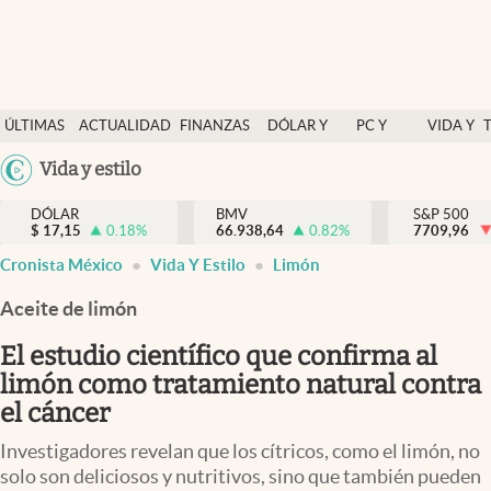
Últimas Noticias
ÚLTIMAS
ACTUALIDAD
FINANZAS
DÓLAR Y
PC Y
VIDA Y
Actualidad
NOTICIAS
Y
MERCADOS
CELULAR
ESTILO
Argentina
Vida y estilo
Finanzas y economía
ECONOMÍA
España
Dólar y mercados
DÓLAR
BMV
S&P 500
$
17,15
0.18
%
66.938,64
0.82
%
México
7709,96
Internacionales
Cronista México
Vida Y Estilo
Limón
USA
Opinión
Colombia
Aceite de limón
Uruguay
Brand Strategy
El estudio científico que confirma al
Pc y celular
limón como tratamiento natural contra
el cáncer
Vida y estilo
Investigadores revelan que los cítricos, como el limón, no
Tv
solo son deliciosos y nutritivos, sino que también pueden