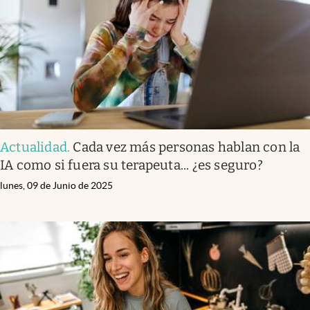
Clima
Espiritualidad
Mediakit
abre en nueva pestaña
México
Actualidad
.
Cada vez más personas hablan con la
IA como si fuera su terapeuta... ¿es seguro?
lunes, 09 de Junio de 2025