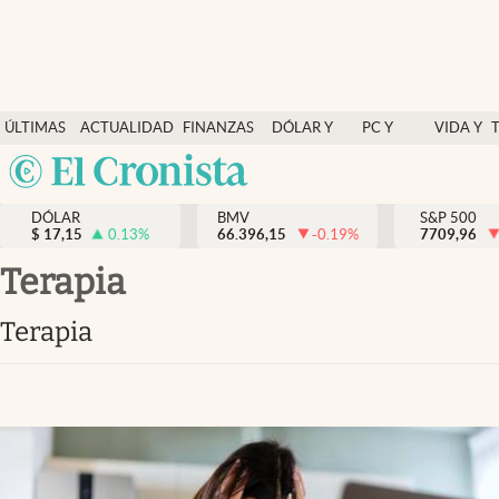
Últimas Noticias
ÚLTIMAS
ACTUALIDAD
FINANZAS
DÓLAR Y
PC Y
VIDA Y
Actualidad
NOTICIAS
Y
MERCADOS
CELULAR
ESTILO
Argentina
Finanzas y economía
ECONOMÍA
España
Dólar y mercados
DÓLAR
BMV
S&P 500
$
17,15
0.13
%
66.396,15
-0.19
%
México
7709,96
Internacionales
USA
terapia
Opinión
Colombia
terapia
Uruguay
Brand Strategy
Pc y celular
Vida y estilo
Tv