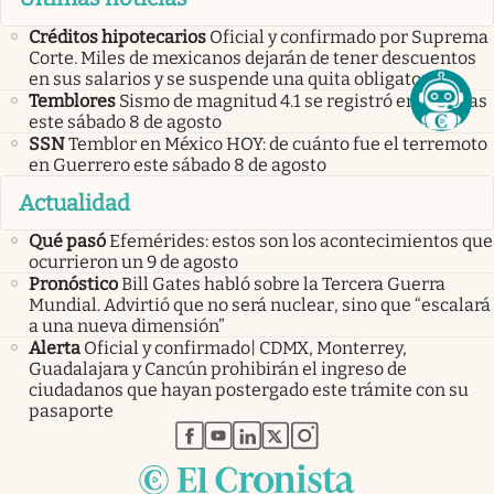
Créditos hipotecarios
Oficial y confirmado por Suprema
Corte. Miles de mexicanos dejarán de tener descuentos
en sus salarios y se suspende una quita obligatoria
Temblores
Sismo de magnitud 4.1 se registró en Chiapas
este sábado 8 de agosto
SSN
Temblor en México HOY: de cuánto fue el terremoto
en Guerrero este sábado 8 de agosto
Actualidad
Qué pasó
Efemérides: estos son los acontecimientos que
ocurrieron un 9 de agosto
Pronóstico
Bill Gates habló sobre la Tercera Guerra
Mundial. Advirtió que no será nuclear, sino que “escalará
a una nueva dimensión”
Alerta
Oficial y confirmado| CDMX, Monterrey,
Guadalajara y Cancún prohibirán el ingreso de
ciudadanos que hayan postergado este trámite con su
pasaporte
abre en nueva pestaña
abre en nueva pestaña
abre en nueva pestaña
abre en nueva pestaña
abre en nueva pestaña