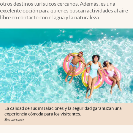
otros destinos turísticos cercanos. Además, es una
Clima
excelente opción para quienes buscan actividades al aire
Espiritualidad
libre en contacto con el agua y la naturaleza.
Mediakit
abre en nueva pestaña
México
La calidad de sus instalaciones y la seguridad garantizan una
experiencia cómoda para los visitantes.
Shutterstock