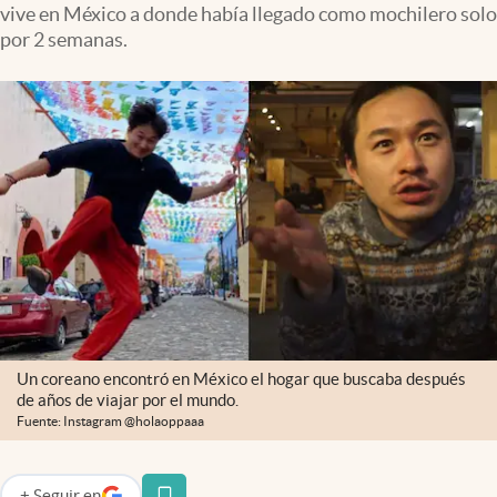
vive en México a donde había llegado como mochilero solo
Clima
por 2 semanas.
Espiritualidad
Mediakit
abre en nueva pestaña
México
Un coreano encontró en México el hogar que buscaba después
de años de viajar por el mundo.
Fuente: Instagram @holaoppaaa
+
Seguir
en