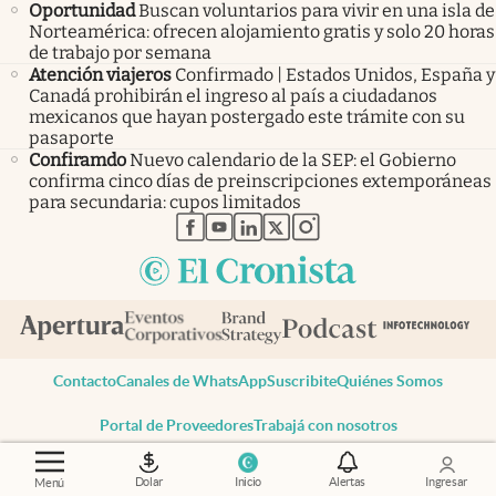
Oportunidad
Buscan voluntarios para vivir en una isla de
Norteamérica: ofrecen alojamiento gratis y solo 20 horas
de trabajo por semana
Atención viajeros
Confirmado | Estados Unidos, España y
Canadá prohibirán el ingreso al país a ciudadanos
mexicanos que hayan postergado este trámite con su
pasaporte
Confiramdo
Nuevo calendario de la SEP: el Gobierno
confirma cinco días de preinscripciones extemporáneas
para secundaria: cupos limitados
abre en nueva pestaña
abre en nueva pestaña
abre en nueva pestaña
abre en nueva pestaña
abre en nueva pestaña
Contacto
Canales de WhatsApp
Suscribite
Quiénes Somos
Portal de Proveedores
Trabajá con nosotros
Copyright 2025 cronista.com
Dolar
Inicio
Alertas
Ingresar
Menú
Todos los derechos reservados