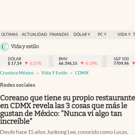
Últimas Noticias
ÚLTIMAS
ACTUALIDAD
FINANZAS
DÓLAR Y
PC Y
VIDA Y
Actualidad
NOTICIAS
Y
MERCADOS
CELULAR
ESTILO
Argentina
Vida y estilo
Finanzas y economía
ECONOMÍA
España
Dólar y mercados
DÓLAR
BMV
S&P 500
$
17,14
-0.37
%
66.396,15
-0.19
%
México
7709,96
abre en nueva pestaña
abre en nueva pestaña
abre en nueva pestaña
abre en nueva pestaña
Internacionales
Cronista México
Vida Y Estilo
CDMX
USA
Opinión
Colombia
Redes sociales
Uruguay
Brand Strategy
Coreano que tiene su propio restaurante
Pc y celular
en CDMX revela las 3 cosas que más le
gustan de México: "Nunca vi algo tan
Vida y estilo
increíble"
Tv
Desde hace 15 años Junkung Lee, conocido como Lucas,