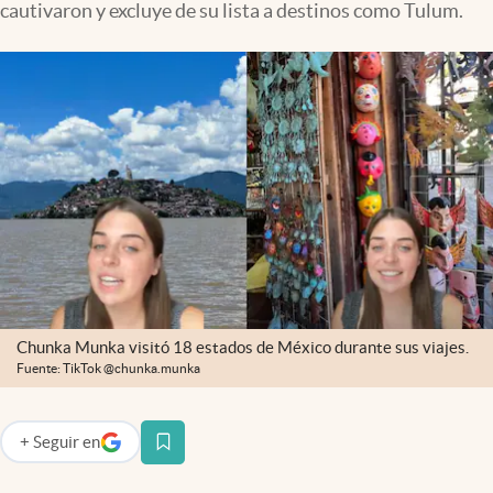
cautivaron y excluye de su lista a destinos como Tulum.
Clima
Espiritualidad
Mediakit
abre en nueva pestaña
México
Chunka Munka visitó 18 estados de México durante sus viajes.
Fuente: TikTok @chunka.munka
+
Seguir
en
abre en nueva pestaña