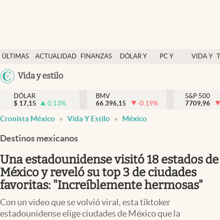
Últimas Noticias
ÚLTIMAS
ACTUALIDAD
FINANZAS
DÓLAR Y
PC Y
VIDA Y
Actualidad
NOTICIAS
Y
MERCADOS
CELULAR
ESTILO
Argentina
Vida y estilo
Finanzas y economía
ECONOMÍA
España
Dólar y mercados
DÓLAR
BMV
S&P 500
$
17,15
0.13
%
66.396,15
-0.19
%
México
7709,96
abre en nueva pestaña
abre en nueva pestaña
abre en nueva pestaña
Internacionales
Cronista México
Vida Y Estilo
México
USA
Opinión
Colombia
Destinos mexicanos
Uruguay
Brand Strategy
Una estadounidense visitó 18 estados de
Pc y celular
México y reveló su top 3 de ciudades
favoritas: "Increíblemente hermosas"
Vida y estilo
Con un video que se volvió viral, esta tiktoker
Tv
estadounidense elige ciudades de México que la