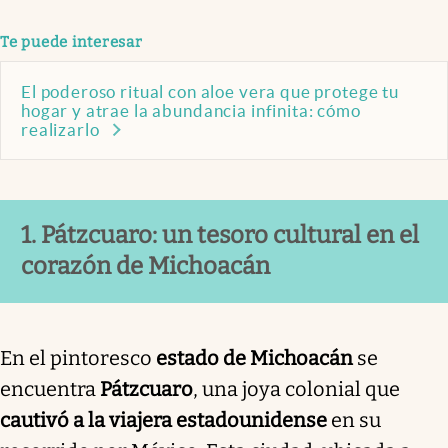
Te puede interesar
El poderoso ritual con aloe vera que protege tu
hogar y atrae la abundancia infinita: cómo
realizarlo
1. Pátzcuaro: un tesoro cultural en el
corazón de Michoacán
En el pintoresco
estado de Michoacán
se
encuentra
Pátzcuaro
, una joya colonial que
cautivó a la viajera estadounidense
en su