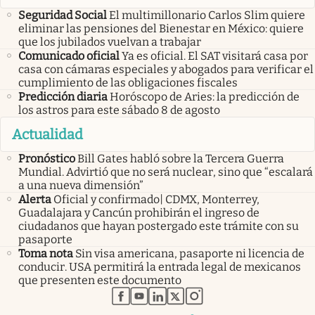
Seguridad Social
El multimillonario Carlos Slim quiere
eliminar las pensiones del Bienestar en México: quiere
que los jubilados vuelvan a trabajar
Comunicado oficial
Ya es oficial. El SAT visitará casa por
casa con cámaras especiales y abogados para verificar el
cumplimiento de las obligaciones fiscales
Predicción diaria
Horóscopo de Aries: la predicción de
los astros para este sábado 8 de agosto
Actualidad
Pronóstico
Bill Gates habló sobre la Tercera Guerra
Mundial. Advirtió que no será nuclear, sino que “escalará
a una nueva dimensión”
Alerta
Oficial y confirmado| CDMX, Monterrey,
Guadalajara y Cancún prohibirán el ingreso de
ciudadanos que hayan postergado este trámite con su
pasaporte
Toma nota
Sin visa americana, pasaporte ni licencia de
conducir. USA permitirá la entrada legal de mexicanos
que presenten este documento
abre en nueva pestaña
abre en nueva pestaña
abre en nueva pestaña
abre en nueva pestaña
abre en nueva pestaña