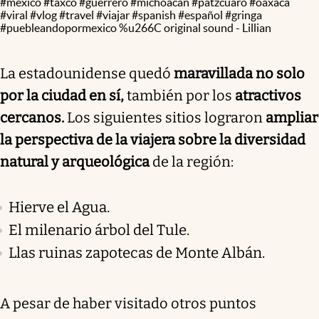
#mexico
#taxco
#guerrero
#michoacan
#patzcuaro
#oaxaca
#viral
#vlog
#travel
#viajar
#spanish
#español
#gringa
#puebleandopormexico
%u266C original sound - Lillian
La estadounidense quedó
maravillada no solo
por la ciudad en sí,
también por los
atractivos
cercanos.
Los siguientes sitios lograron
ampliar
la perspectiva de la viajera sobre la diversidad
natural y arqueológica
de la región:
Hierve el Agua.
El milenario árbol del Tule.
Llas ruinas zapotecas de Monte Albán.
A pesar de haber visitado otros puntos