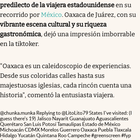
predilecto de la viajera estadounidense
en su
recorrido por
México
. Oaxaca de Juárez, con su
vibrante escena cultural y su riqueza
gastronómica
, dejó una impresión imborrable
en la tiktoker.
"Oaxaca es un caleidoscopio de experiencias.
Desde sus coloridas calles hasta sus
majestuosas iglesias, cada rincón cuenta una
historia", comentó la entusiasta viajera.
@chunka.munka
Replying to @LitoLito79 States I've visited: (I
guess there's 19) Jalisco Nayarit Guanajuato Aguascalientes
Querétaro San Luis Potosí Tamaulipas Estado de México
Michoacán CDMX Morelos Guerrero Oaxaca Puebla Tlaxcala
Hidalgo Yucatán Quintana Roo Campeche
#greenscreen
#fyp