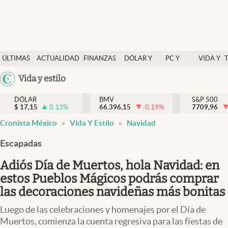
Últimas Noticias
ÚLTIMAS
ACTUALIDAD
FINANZAS
DÓLAR Y
PC Y
VIDA Y
Actualidad
NOTICIAS
Y
MERCADOS
CELULAR
ESTILO
Argentina
Vida y estilo
Finanzas y economía
ECONOMÍA
España
Dólar y mercados
DÓLAR
BMV
S&P 500
$
17,15
0.13
%
66.396,15
-0.19
%
México
7709,96
Internacionales
Cronista México
Vida Y Estilo
Navidad
USA
Opinión
Colombia
Escapadas
Uruguay
Brand Strategy
Adiós Día de Muertos, hola Navidad: en
Pc y celular
estos Pueblos Mágicos podrás comprar
las decoraciones navideñas más bonitas
Vida y estilo
Luego de las celebraciones y homenajes por el Día de
Tv
Muertos, comienza la cuenta regresiva para las fiestas de