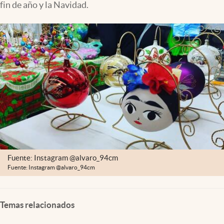
fin de año y la Navidad.
Clima
Espiritualidad
Mediakit
abre en nueva pestaña
México
Fuente: Instagram @alvaro_94cm
Fuente: Instagram @alvaro_94cm
Temas relacionados