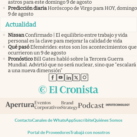
astros para este domingo 9 de agosto
Predicción diaria
Horóscopo de Virgo para HOY, domingo
9 de agosto
Actualidad
Nissan
Confirmado | El equilibrio entre trabajo y vida
personal es la clave para mejorar la calidad de vida
Qué pasó
Efemérides: estos son los acontecimientos que
ocurrieron un 9 de agosto
Pronóstico
Bill Gates habló sobre la Tercera Guerra
Mundial. Advirtió que no será nuclear, sino que “escalará
a una nueva dimensión”
abre en nueva pestaña
abre en nueva pestaña
abre en nueva pestaña
abre en nueva pestaña
abre en nueva pestaña
Contacto
Canales de WhatsApp
Suscribite
Quiénes Somos
Portal de Proveedores
Trabajá con nosotros