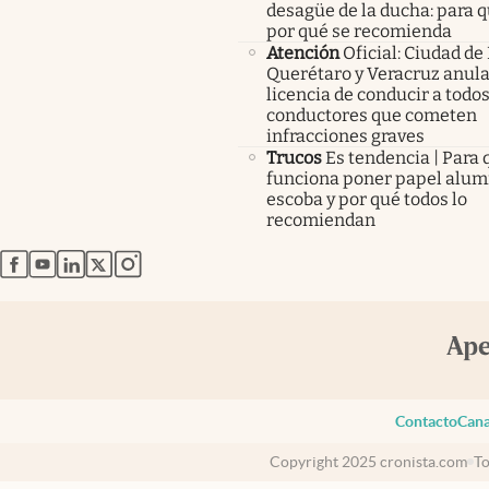
desagüe de la ducha: para q
por qué se recomienda
Atención
Oficial: Ciudad de
Querétaro y Veracruz anula
licencia de conducir a todos
conductores que cometen
infracciones graves
Trucos
Es tendencia | Para 
funciona poner papel alumi
escoba y por qué todos lo
recomiendan
abre en nueva pestaña
abre en nueva pestaña
abre en nueva pestaña
abre en nueva pestaña
abre en nueva pestaña
Contacto
Cana
Copyright 2025 cronista.com
To