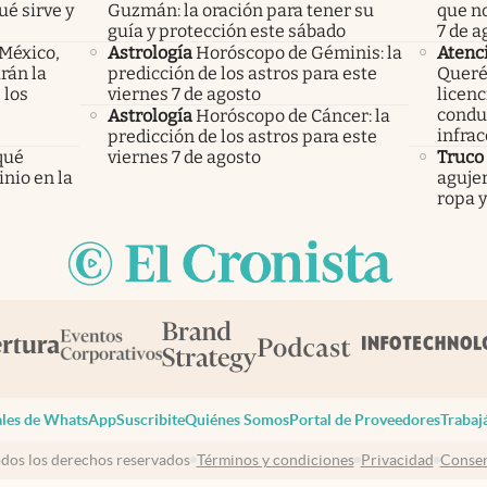
ué sirve y
Guzmán: la oración para tener su
que no
guía y protección este sábado
7 de a
 México,
Astrología
Horóscopo de Géminis: la
Atenc
rán la
predicción de los astros para este
Querét
 los
viernes 7 de agosto
licenc
condu
Astrología
Horóscopo de Cáncer: la
infrac
predicción de los astros para este
qué
viernes 7 de agosto
Truco
nio en la
agujer
ropa 
les de WhatsApp
Suscribite
Quiénes Somos
Portal de Proveedores
Trabaj
dos los derechos reservados
Términos y condiciones
Privacidad
Consen