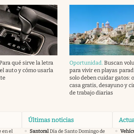
Para qué sirve la letra
Oportunidad
.
Buscan volu
del auto y cómo usarla
para vivir en playas parad
te
solo deben cuidar gatos: 
casa gratis, desayuno y c
de trabajo diarias
Últimas noticias
Actua
 en el
Santoral
Día de Santo Domingo de
Vehíc