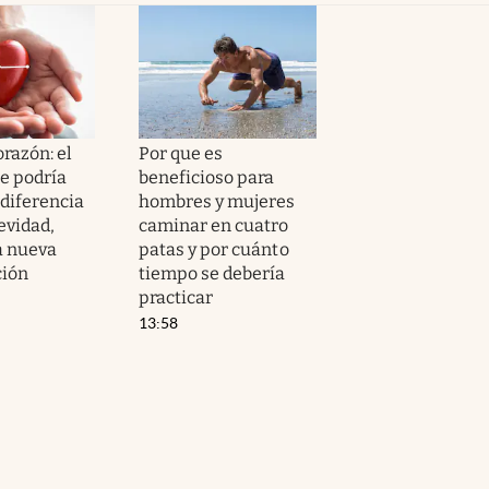
orazón: el
Por que es
e podría
beneficioso para
 diferencia
hombres y mujeres
evidad,
caminar en cuatro
a nueva
patas y por cuánto
ción
tiempo se debería
practicar
13:58