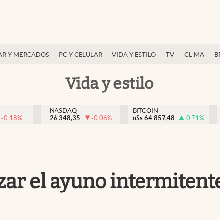
AR Y MERCADOS
PC Y CELULAR
VIDA Y ESTILO
TV
CLIMA
B
Vida y estilo
NASDAQ
BITCOIN
-0.18
%
26.348,35
-0.06
%
u$s
64.857,48
0.71
%
izar el ayuno intermiten