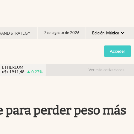
7 de agosto de 2026
Edición:
México
RAND STRATEGY
Argentina
Acceder
España
México
ETHEREUM
Ver más cotizaciones
u$s
1911,48
0.27
%
USA
Colombia
Uruguay
te para perder peso más