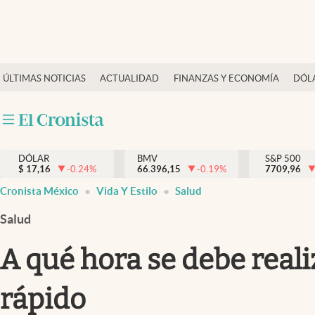
Últimas Noticias
ÚLTIMAS NOTICIAS
ACTUALIDAD
FINANZAS Y ECONOMÍA
DÓL
Actualidad
Finanzas y economía
Dólar y mercados
DÓLAR
BMV
S&P 500
Internacionales
$
17,16
-0.24
%
66.396,15
-0.19
%
7709,96
Opinión
Cronista México
Vida Y Estilo
Salud
Brand Strategy
Salud
Pc y celular
A qué hora se debe real
Vida y estilo
rápido
Tv