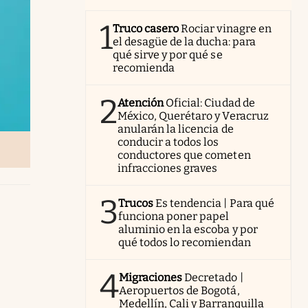
1
Truco casero
Rociar vinagre en
el desagüe de la ducha: para
qué sirve y por qué se
recomienda
2
Atención
Oficial: Ciudad de
México, Querétaro y Veracruz
anularán la licencia de
conducir a todos los
conductores que cometen
infracciones graves
3
Trucos
Es tendencia | Para qué
funciona poner papel
aluminio en la escoba y por
qué todos lo recomiendan
4
Migraciones
Decretado |
Aeropuertos de Bogotá,
Medellín, Cali y Barranquilla