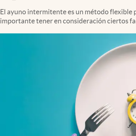
Clima
El ayuno intermitente es un método flexible
Espiritualidad
importante tener en consideración ciertos fa
Mediakit
abre en nueva pestaña