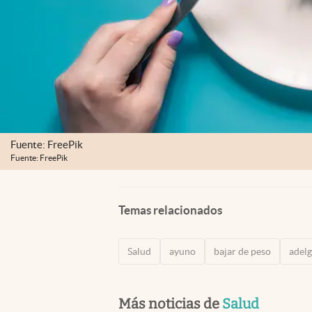
Fuente: FreePik
Fuente: FreePik
Temas relacionados
Salud
ayuno
bajar de peso
adelg
Más noticias de
Salud