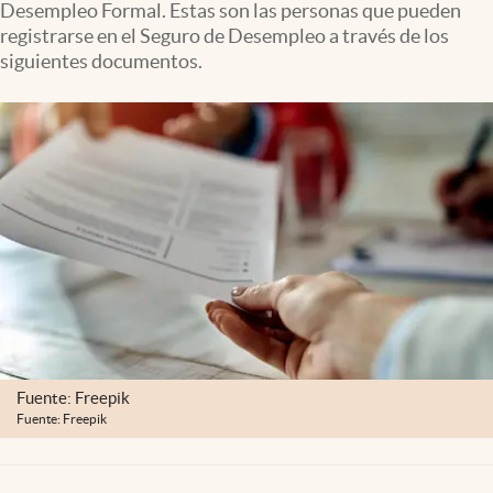
Desempleo Formal. Estas son las personas que pueden
Clima
registrarse en el Seguro de Desempleo a través de los
Espiritualidad
siguientes documentos.
Mediakit
abre en nueva pestaña
México
Fuente: Freepik
Fuente: Freepik