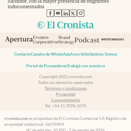
Salvador, con la mayor presencia de migrantes
indocumentados
abre en nueva pestaña
abre en nueva pestaña
abre en nueva pestaña
abre en nueva pestaña
abre en nueva pestaña
Contacto
Canales de WhatsApp
Suscribite
Quiénes Somos
Portal de Proveedores
Trabajá con nosotros
Copyright 2025 cronista.com
Todos los derechos reservados
Términos y condiciones
Privacidad
Consentimiento
Tel:
+54 11 7078-3270
cronista.com
es propiedad de El Cronista Comercial S.A Registro de
propiedad intelectual: 56576959
N° de edición: 10.950 - 7 de agosto de 2026