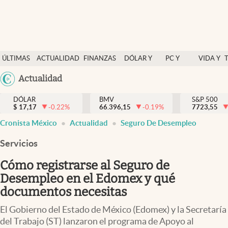
Últimas Noticias
ÚLTIMAS
ACTUALIDAD
FINANZAS
DÓLAR Y
PC Y
VIDA Y
Actualidad
NOTICIAS
Y
MERCADOS
CELULAR
ESTILO
Argentina
Actualidad
Finanzas y economía
ECONOMÍA
España
Dólar y mercados
DÓLAR
BMV
S&P 500
$
17,17
-0.22
%
66.396,15
-0.19
%
México
7723,55
Internacionales
Cronista México
Actualidad
Seguro De Desempleo
USA
Opinión
Colombia
Servicios
Uruguay
Brand Strategy
Cómo registrarse al Seguro de
Pc y celular
Desempleo en el Edomex y qué
documentos necesitas
Vida y estilo
El Gobierno del Estado de México (Edomex) y la Secretaría
Tv
del Trabajo (ST) lanzaron el programa de Apoyo al