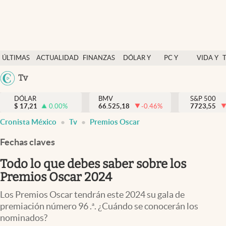
Últimas Noticias
ÚLTIMAS
ACTUALIDAD
FINANZAS
DÓLAR Y
PC Y
VIDA Y
Actualidad
NOTICIAS
Y
MERCADOS
CELULAR
ESTILO
Argentina
Tv
Finanzas y economía
ECONOMÍA
España
Dólar y mercados
DÓLAR
BMV
S&P 500
$
17,21
0.00
%
66.525,18
-0.46
%
México
7723,55
Internacionales
Cronista México
Tv
Premios Oscar
USA
Opinión
Colombia
Fechas claves
Uruguay
Brand Strategy
Todo lo que debes saber sobre los
Pc y celular
Premios Oscar 2024
Vida y estilo
Los Premios Oscar tendrán este 2024 su gala de
premiación número 96 .ª. ¿Cuándo se conocerán los
Tv
nominados?