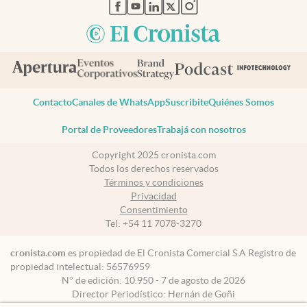
abre en nueva pestaña
abre en nueva pestaña
abre en nueva pestaña
abre en nueva pestaña
abre en nueva pestaña
Contacto
Canales de WhatsApp
Suscribite
Quiénes Somos
Portal de Proveedores
Trabajá con nosotros
Copyright 2025 cronista.com
Todos los derechos reservados
Términos y condiciones
Privacidad
Consentimiento
Tel:
+54 11 7078-3270
cronista.com
es propiedad de El Cronista Comercial S.A Registro de
propiedad intelectual: 56576959
N° de edición: 10.950 - 7 de agosto de 2026
Director Periodístico: Hernán de Goñi