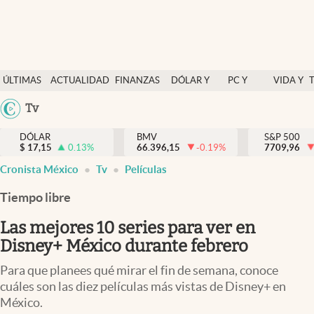
Últimas Noticias
ÚLTIMAS
ACTUALIDAD
FINANZAS
DÓLAR Y
PC Y
VIDA Y
Actualidad
NOTICIAS
Y
MERCADOS
CELULAR
ESTILO
Argentina
Tv
Finanzas y economía
ECONOMÍA
España
Dólar y mercados
DÓLAR
BMV
S&P 500
$
17,15
0.13
%
66.396,15
-0.19
%
México
7709,96
Internacionales
Cronista México
Tv
Películas
USA
Opinión
Colombia
Tiempo libre
Uruguay
Brand Strategy
Las mejores 10 series para ver en
Pc y celular
Disney+ México durante febrero
Vida y estilo
Para que planees qué mirar el fin de semana, conoce
cuáles son las diez películas más vistas de Disney+ en
Tv
México.