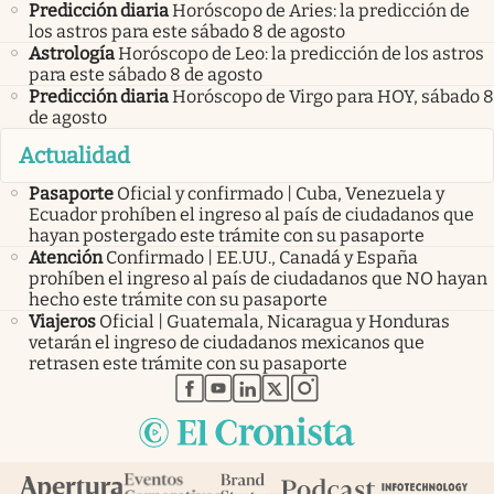
Predicción diaria
Horóscopo de Aries: la predicción de
los astros para este sábado 8 de agosto
Astrología
Horóscopo de Leo: la predicción de los astros
para este sábado 8 de agosto
Predicción diaria
Horóscopo de Virgo para HOY, sábado 8
de agosto
Actualidad
Pasaporte
Oficial y confirmado | Cuba, Venezuela y
Ecuador prohíben el ingreso al país de ciudadanos que
hayan postergado este trámite con su pasaporte
Atención
Confirmado | EE.UU., Canadá y España
prohíben el ingreso al país de ciudadanos que NO hayan
hecho este trámite con su pasaporte
Viajeros
Oficial | Guatemala, Nicaragua y Honduras
vetarán el ingreso de ciudadanos mexicanos que
retrasen este trámite con su pasaporte
abre en nueva pestaña
abre en nueva pestaña
abre en nueva pestaña
abre en nueva pestaña
abre en nueva pestaña