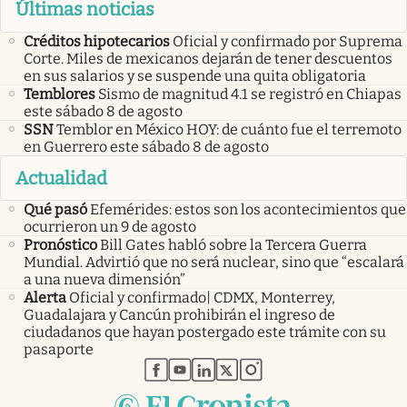
Últimas noticias
Créditos hipotecarios
Oficial y confirmado por Suprema
Corte. Miles de mexicanos dejarán de tener descuentos
en sus salarios y se suspende una quita obligatoria
Temblores
Sismo de magnitud 4.1 se registró en Chiapas
este sábado 8 de agosto
SSN
Temblor en México HOY: de cuánto fue el terremoto
en Guerrero este sábado 8 de agosto
Actualidad
Qué pasó
Efemérides: estos son los acontecimientos que
ocurrieron un 9 de agosto
Pronóstico
Bill Gates habló sobre la Tercera Guerra
Mundial. Advirtió que no será nuclear, sino que “escalará
a una nueva dimensión”
Alerta
Oficial y confirmado| CDMX, Monterrey,
Guadalajara y Cancún prohibirán el ingreso de
ciudadanos que hayan postergado este trámite con su
pasaporte
abre en nueva pestaña
abre en nueva pestaña
abre en nueva pestaña
abre en nueva pestaña
abre en nueva pestaña