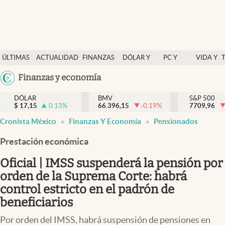
Últimas Noticias
ÚLTIMAS
ACTUALIDAD
FINANZAS
DÓLAR Y
PC Y
VIDA Y
Actualidad
NOTICIAS
Y
MERCADOS
CELULAR
ESTILO
Argentina
Finanzas y economía
Finanzas y economía
ECONOMÍA
España
Dólar y mercados
DÓLAR
BMV
S&P 500
$
17,15
0.13
%
66.396,15
-0.19
%
México
7709,96
Internacionales
Cronista México
Finanzas Y Economía
Pensionados
USA
Opinión
Colombia
Prestación económica
Uruguay
Brand Strategy
Oficial | IMSS suspenderá la pensión por
Pc y celular
orden de la Suprema Corte: habrá
control estricto en el padrón de
Vida y estilo
beneficiarios
Tv
Por orden del IMSS, habrá suspensión de pensiones en