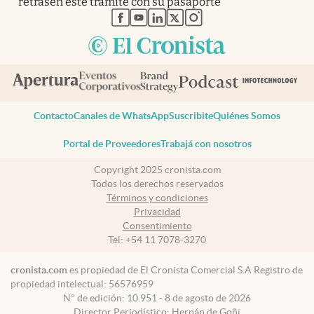
retrasen este trámite con su pasaporte
abre en nueva pestaña
abre en nueva pestaña
abre en nueva pestaña
abre en nueva pestaña
abre en nueva pestaña
Contacto
Canales de WhatsApp
Suscribite
Quiénes Somos
Portal de Proveedores
Trabajá con nosotros
Copyright 2025 cronista.com
Todos los derechos reservados
Términos y condiciones
Privacidad
Consentimiento
Tel:
+54 11 7078-3270
cronista.com
es propiedad de El Cronista Comercial S.A Registro de
propiedad intelectual: 56576959
N° de edición: 10.951 - 8 de agosto de 2026
Director Periodístico: Hernán de Goñi