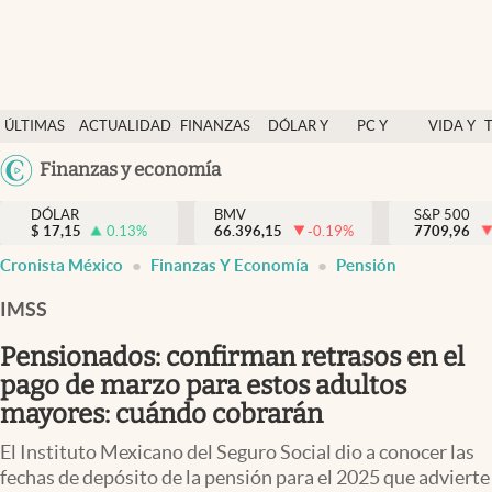
Últimas Noticias
ÚLTIMAS
ACTUALIDAD
FINANZAS
DÓLAR Y
PC Y
VIDA Y
Actualidad
NOTICIAS
Y
MERCADOS
CELULAR
ESTILO
Argentina
Finanzas y economía
Finanzas y economía
ECONOMÍA
España
Dólar y mercados
DÓLAR
BMV
S&P 500
$
17,15
0.13
%
66.396,15
-0.19
%
México
7709,96
Internacionales
Cronista México
Finanzas Y Economía
Pensión
USA
Opinión
Colombia
IMSS
Uruguay
Brand Strategy
Pensionados: confirman retrasos en el
Pc y celular
pago de marzo para estos adultos
mayores: cuándo cobrarán
Vida y estilo
El Instituto Mexicano del Seguro Social dio a conocer las
Tv
fechas de depósito de la pensión para el 2025 que advierte