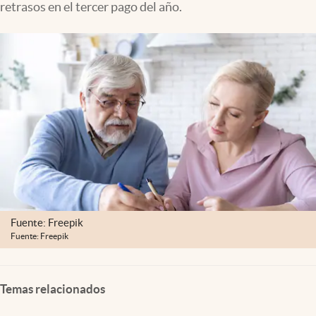
retrasos en el tercer pago del año.
Clima
Espiritualidad
Mediakit
abre en nueva pestaña
México
Fuente: Freepik
Fuente: Freepik
Temas relacionados