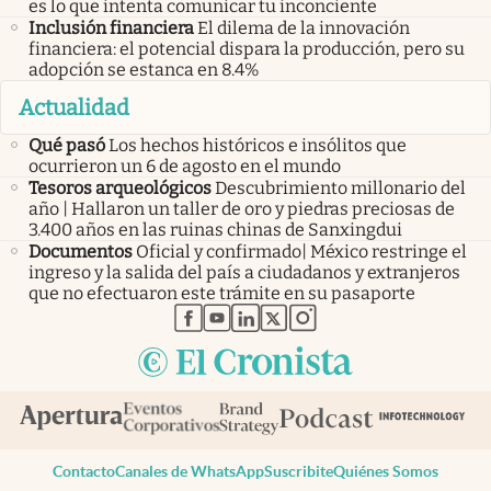
es lo que intenta comunicar tu inconciente
Inclusión financiera
El dilema de la innovación
financiera: el potencial dispara la producción, pero su
adopción se estanca en 8.4%
Actualidad
Qué pasó
Los hechos históricos e insólitos que
ocurrieron un 6 de agosto en el mundo
Tesoros arqueológicos
Descubrimiento millonario del
año | Hallaron un taller de oro y piedras preciosas de
3.400 años en las ruinas chinas de Sanxingdui
Documentos
Oficial y confirmado| México restringe el
ingreso y la salida del país a ciudadanos y extranjeros
que no efectuaron este trámite en su pasaporte
abre en nueva pestaña
abre en nueva pestaña
abre en nueva pestaña
abre en nueva pestaña
abre en nueva pestaña
Contacto
Canales de WhatsApp
Suscribite
Quiénes Somos