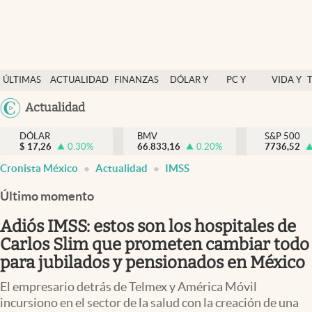
Últimas Noticias
ÚLTIMAS
ACTUALIDAD
FINANZAS
DÓLAR Y
PC Y
VIDA Y
Actualidad
NOTICIAS
Y
MERCADOS
CELULAR
ESTILO
Argentina
Actualidad
Finanzas y economía
ECONOMÍA
España
Dólar y mercados
DÓLAR
BMV
S&P 500
$
17,26
0.30
%
66.833,16
0.20
%
México
7736,52
Internacionales
Cronista México
Actualidad
IMSS
USA
Opinión
Colombia
Último momento
Uruguay
Brand Strategy
Adiós IMSS: estos son los hospitales de
Pc y celular
Carlos Slim que prometen cambiar todo
para jubilados y pensionados en México
Vida y estilo
El empresario detrás de Telmex y América Móvil
Tv
incursiono en el sector de la salud con la creación de una