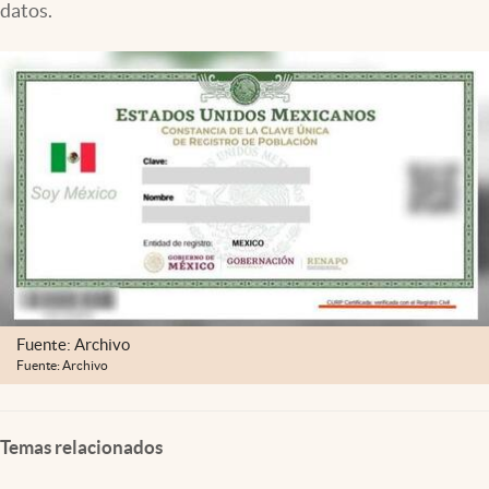
datos.
Clima
Espiritualidad
Mediakit
abre en nueva pestaña
México
Fuente: Archivo
Fuente: Archivo
Temas relacionados