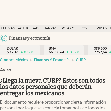
Últimas Noticias
ÚLTIMAS
ACTUALIDAD
FINANZAS
DÓLAR Y
PC Y
VIDA Y
Actualidad
NOTICIAS
Y
MERCADOS
CELULAR
ESTILO
Argentina
Finanzas y economía
Finanzas y economía
ECONOMÍA
España
Dólar y mercados
DÓLAR
BMV
S&P 500
$
17,16
0.22
%
66.938,64
0.82
%
México
7757,64
Internacionales
Cronista México
Finanzas Y Economía
CURP
USA
Opinión
Colombia
Aviso
Uruguay
Brand Strategy
¿Llega la nueva CURP? Estos son todos
Pc y celular
los datos personales que deberán
entregar los mexicanos
Vida y estilo
El documento requiere proporcionar cierta información
Tv
personal por lo que se aconseja tomar nota de todos los