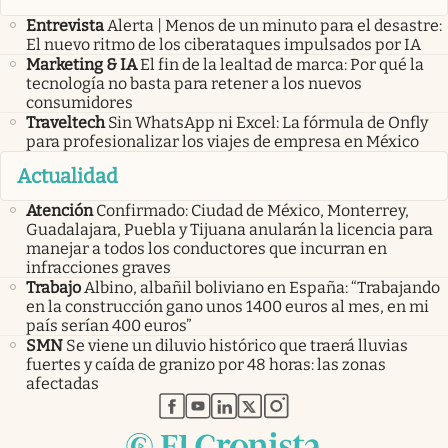
Entrevista
Alerta | Menos de un minuto para el desastre:
El nuevo ritmo de los ciberataques impulsados por IA
Marketing & IA
El fin de la lealtad de marca: Por qué la
tecnología no basta para retener a los nuevos
consumidores
Traveltech
Sin WhatsApp ni Excel: La fórmula de Onfly
para profesionalizar los viajes de empresa en México
Actualidad
Atención
Confirmado: Ciudad de México, Monterrey,
Guadalajara, Puebla y Tijuana anularán la licencia para
manejar a todos los conductores que incurran en
infracciones graves
Trabajo
Albino, albañil boliviano en España: “Trabajando
en la construcción gano unos 1400 euros al mes, en mi
país serían 400 euros”
SMN
Se viene un diluvio histórico que traerá lluvias
fuertes y caída de granizo por 48 horas: las zonas
afectadas
abre en nueva pestaña
abre en nueva pestaña
abre en nueva pestaña
abre en nueva pestaña
abre en nueva pestaña