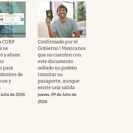
La CURP
Confirmado por el
a se
Gobierno | Mexicanos
ó y ahora
que no cuenten con
to
este documento
o para
sellado no podrán
trámites de
tramitar su
cos y
pasaporte, aunque
n
existe una salida
 Julio de 2026
jueves, 09 de Julio de
2026