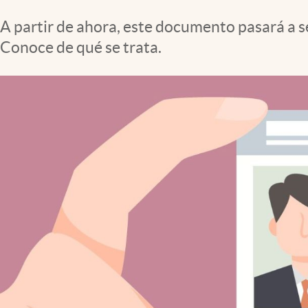
Clima
A partir de ahora, este documento pasará a s
Espiritualidad
Conoce de qué se trata.
Mediakit
abre en nueva pestaña