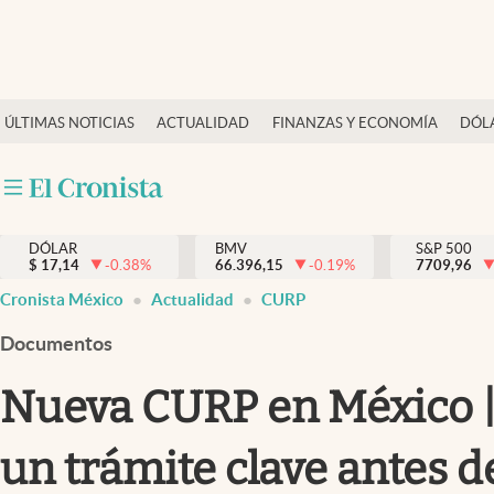
Últimas Noticias
ÚLTIMAS NOTICIAS
ACTUALIDAD
FINANZAS Y ECONOMÍA
DÓL
Actualidad
Finanzas y economía
Dólar y mercados
DÓLAR
BMV
S&P 500
Internacionales
$
17,14
-0.38
%
66.396,15
-0.19
%
7709,96
Opinión
Cronista México
Actualidad
CURP
Brand Strategy
Documentos
Pc y celular
Nueva CURP en México |
Vida y estilo
un trámite clave antes d
Tv