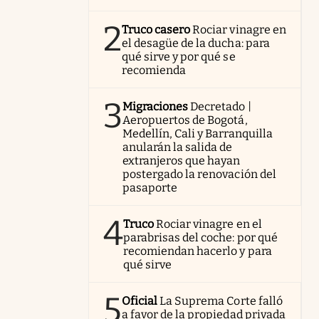
2
Truco casero
Rociar vinagre en
el desagüe de la ducha: para
qué sirve y por qué se
recomienda
3
Migraciones
Decretado |
Aeropuertos de Bogotá,
Medellín, Cali y Barranquilla
anularán la salida de
extranjeros que hayan
postergado la renovación del
pasaporte
4
Truco
Rociar vinagre en el
parabrisas del coche: por qué
recomiendan hacerlo y para
qué sirve
5
Oficial
La Suprema Corte falló
a favor de la propiedad privada