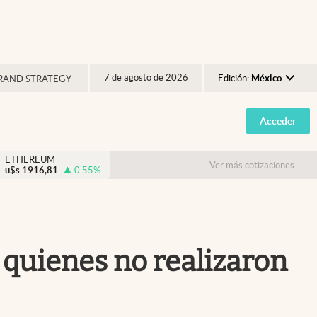
7 de agosto de 2026
Edición:
México
RAND STRATEGY
Argentina
Acceder
España
México
ETHEREUM
Ver más cotizaciones
u$s
1916,81
0.55
%
USA
Colombia
Uruguay
quienes no realizaron