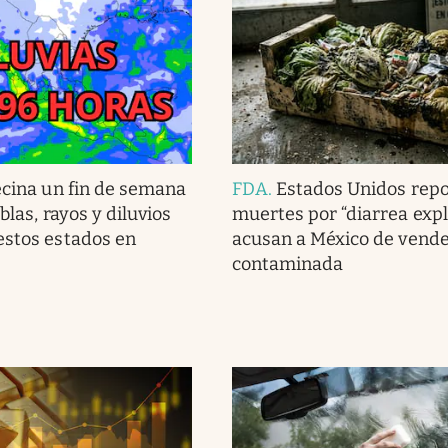
ecina un fin de semana
FDA
.
Estados Unidos repo
eblas, rayos y diluvios
muertes por “diarrea expl
estos estados en
acusan a México de vende
contaminada