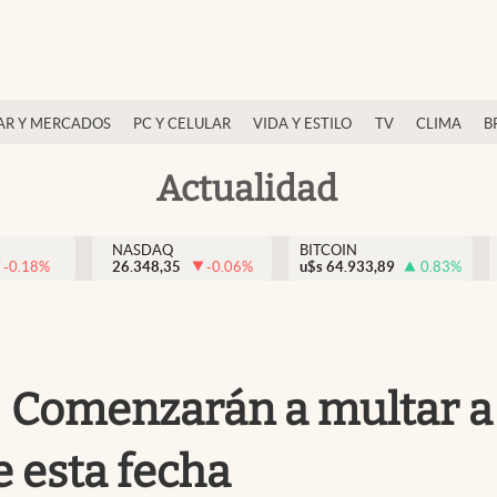
AR Y MERCADOS
PC Y CELULAR
VIDA Y ESTILO
TV
CLIMA
B
Actualidad
NASDAQ
BITCOIN
-0.18
%
26.348,35
-0.06
%
u$s
64.933,89
0.83
%
 Comenzarán a multar a 
e esta fecha