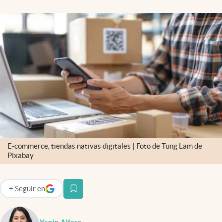
Clima
Espiritualidad
Mediakit
abre en nueva pestaña
México
E-commerce, tiendas nativas digitales | Foto de Tung Lam de
Pixabay
+
Seguir
en
abre en nueva pestaña