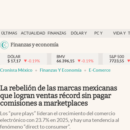
Últimas Noticias
ÚLTIMAS
ACTUALIDAD
FINANZAS
DÓLAR Y
PC Y
VIDA Y
Actualidad
NOTICIAS
Y
MERCADOS
CELULAR
ESTILO
Argentina
Finanzas y economía
Finanzas y economía
ECONOMÍA
España
Dólar y mercados
DÓLAR
BMV
S&P 500
$
17,17
-0.19
%
66.396,15
-0.19
%
México
7723,55
Internacionales
Cronista México
Finanzas Y Economía
E-Comerce
USA
Opinión
Colombia
La rebelión de las marcas mexicanas
Uruguay
Brand Strategy
que logran ventas récord sin pagar
Pc y celular
comisiones a marketplaces
Vida y estilo
Los “pure plays” lideran el crecimiento del comercio
electrónico con 23.7% en 2025, y hay una tendencia al
Tv
fenómeno “direct to consumer”.