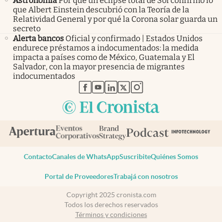
Astronomía
Por qué un eclipse total de Sol confirmó lo
que Albert Einstein descubrió con la Teoría de la
Relatividad General y por qué la Corona solar guarda un
secreto
Alerta bancos
Oficial y confirmado | Estados Unidos
endurece préstamos a indocumentados: la medida
impacta a países como de México, Guatemala y El
Salvador, con la mayor presencia de migrantes
indocumentados
abre en nueva pestaña
abre en nueva pestaña
abre en nueva pestaña
abre en nueva pestaña
abre en nueva pestaña
Contacto
Canales de WhatsApp
Suscribite
Quiénes Somos
Portal de Proveedores
Trabajá con nosotros
Copyright 2025 cronista.com
Todos los derechos reservados
Términos y condiciones