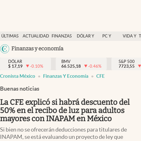
Últimas Noticias
ÚLTIMAS
ACTUALIDAD
FINANZAS
DÓLAR Y
PC Y
VIDA Y
Actualidad
NOTICIAS
Y
MERCADOS
CELULAR
ESTILO
Argentina
Finanzas y economía
Finanzas y economía
ECONOMÍA
España
Dólar y mercados
DÓLAR
BMV
S&P 500
$
17,19
-0.10
%
66.525,18
-0.46
%
México
7723,55
Internacionales
Cronista México
Finanzas Y Economía
CFE
USA
Opinión
Colombia
Buenas noticias
Uruguay
Brand Strategy
La CFE explicó si habrá descuento del
Pc y celular
50% en el recibo de luz para adultos
mayores con INAPAM en México
Vida y estilo
Si bien no se ofrecerán deducciones para titulares de
Tv
INAPAM, se está evaluando un proyecto de ley que