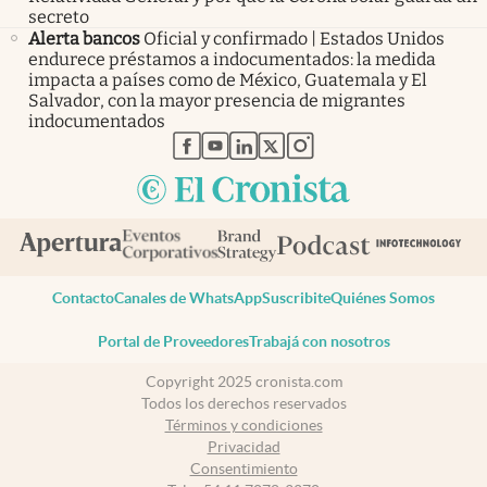
secreto
Alerta bancos
Oficial y confirmado | Estados Unidos
endurece préstamos a indocumentados: la medida
impacta a países como de México, Guatemala y El
Salvador, con la mayor presencia de migrantes
indocumentados
abre en nueva pestaña
abre en nueva pestaña
abre en nueva pestaña
abre en nueva pestaña
abre en nueva pestaña
Contacto
Canales de WhatsApp
Suscribite
Quiénes Somos
Portal de Proveedores
Trabajá con nosotros
Copyright 2025 cronista.com
Todos los derechos reservados
Términos y condiciones
Privacidad
Consentimiento