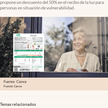
propone un descuento del 50% en el recibo de la luz para
Clima
personas en situación de vulnerabilidad.
Espiritualidad
Mediakit
abre en nueva pestaña
México
Fuente: Canva
Fuente: Canva
Temas relacionados