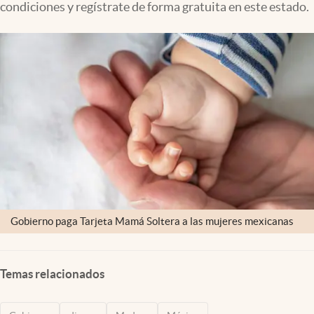
condiciones y regístrate de forma gratuita en este estado.
Clima
Espiritualidad
Mediakit
abre en nueva pestaña
México
Gobierno paga Tarjeta Mamá Soltera a las mujeres mexicanas
Temas relacionados