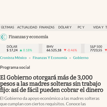
Últimas Noticias
ÚLTIMAS
ACTUALIDAD
FINANZAS
DÓLAR Y
PC Y
VIDA Y
Actualidad
NOTICIAS
Y
MERCADOS
CELULAR
ESTILO
Argentina
Finanzas y economía
Finanzas y economía
ECONOMÍA
España
Dólar y mercados
DÓLAR
BMV
S&P 500
$
17,24
0.18
%
66.525,18
-0.46
%
México
7723,55
Internacionales
Cronista México
Finanzas Y Economía
Gobierno
USA
Opinión
Colombia
Programa social
Uruguay
Brand Strategy
El Gobierno otorgará más de 3,000
Pc y celular
pesos a las madres solteras sin trabajo
fijo: así de fácil pueden cobrar el dinero
Vida y estilo
El Gobierno da apoyo económico a las madres solteras
Tv
que cumplan con ciertos requisitos. Conoce las