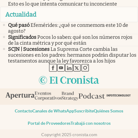
Esto es lo que intenta comunicar tu inconciente
Actualidad
Qué pasó
Efemérides: ¿qué se conmemora este 10 de
agosto?
Significados
Pocos lo saben: qué son los números rojos
de la cinta métrica y por qué están
SCJN | Sucesiones
La Suprema Corte cambia las
sucesiones en los padres: hermanos podrán disputar los
testamentos aunque la ley favorezca a los hijos
abre en nueva pestaña
abre en nueva pestaña
abre en nueva pestaña
abre en nueva pestaña
abre en nueva pestaña
Contacto
Canales de WhatsApp
Suscribite
Quiénes Somos
Portal de Proveedores
Trabajá con nosotros
Copyright 2025 cronista.com