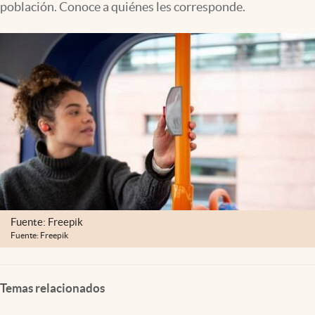
población. Conoce a quiénes les corresponde.
Clima
Espiritualidad
Mediakit
abre en nueva pestaña
México
Fuente: Freepik
Fuente: Freepik
Temas relacionados