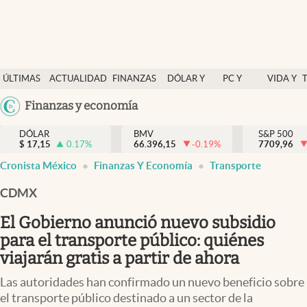
Últimas Noticias
ÚLTIMAS
ACTUALIDAD
FINANZAS
DÓLAR Y
PC Y
VIDA Y
Actualidad
NOTICIAS
Y
MERCADOS
CELULAR
ESTILO
Argentina
Finanzas y economía
Finanzas y economía
ECONOMÍA
España
Dólar y mercados
DÓLAR
BMV
S&P 500
$
17,15
0.17
%
66.396,15
-0.19
%
México
7709,96
Internacionales
Cronista México
Finanzas Y Economía
Transporte
USA
Opinión
Colombia
CDMX
Uruguay
Brand Strategy
El Gobierno anunció nuevo subsidio
Pc y celular
para el transporte público: quiénes
viajarán gratis a partir de ahora
Vida y estilo
Las autoridades han confirmado un nuevo beneficio sobre
Tv
el transporte público destinado a un sector de la