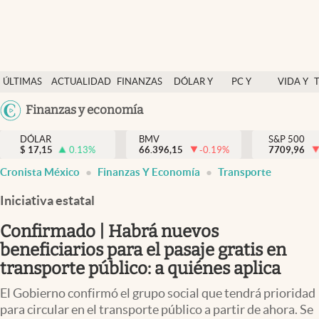
Últimas Noticias
ÚLTIMAS
ACTUALIDAD
FINANZAS
DÓLAR Y
PC Y
VIDA Y
Actualidad
NOTICIAS
Y
MERCADOS
CELULAR
ESTILO
Argentina
Finanzas y economía
Finanzas y economía
ECONOMÍA
España
Dólar y mercados
DÓLAR
BMV
S&P 500
$
17,15
0.13
%
66.396,15
-0.19
%
México
7709,96
Internacionales
Cronista México
Finanzas Y Economía
Transporte
USA
Opinión
Colombia
Iniciativa estatal
Uruguay
Brand Strategy
Confirmado | Habrá nuevos
Pc y celular
beneficiarios para el pasaje gratis en
transporte público: a quiénes aplica
Vida y estilo
El Gobierno confirmó el grupo social que tendrá prioridad
Tv
para circular en el transporte público a partir de ahora. Se