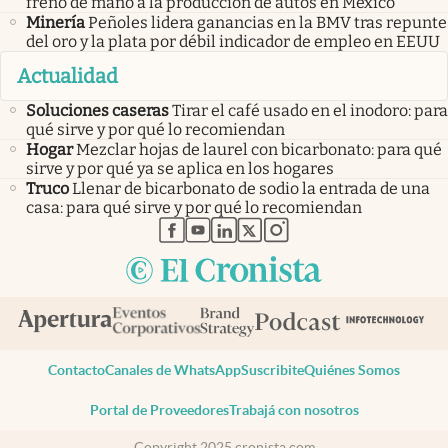
freno de mano a la producción de autos en México
Minería
Peñoles lidera ganancias en la BMV tras repunte
del oro y la plata por débil indicador de empleo en EEUU
Actualidad
Soluciones caseras
Tirar el café usado en el inodoro: para
qué sirve y por qué lo recomiendan
Hogar
Mezclar hojas de laurel con bicarbonato: para qué
sirve y por qué ya se aplica en los hogares
Truco
Llenar de bicarbonato de sodio la entrada de una
casa: para qué sirve y por qué lo recomiendan
abre en nueva pestaña
abre en nueva pestaña
abre en nueva pestaña
abre en nueva pestaña
abre en nueva pestaña
Contacto
Canales de WhatsApp
Suscribite
Quiénes Somos
Portal de Proveedores
Trabajá con nosotros
Copyright 2025 cronista.com