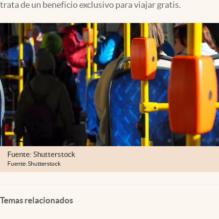
trata de un beneficio exclusivo para viajar gratis.
Clima
Espiritualidad
Mediakit
abre en nueva pestaña
México
Fuente: Shutterstock
Fuente: Shutterstock
Temas relacionados