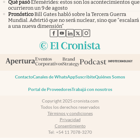
Qué pasó
Efemérides: estos son los acontecimientos que
ocurrieron un 9 de agosto
Pronóstico
Bill Gates habló sobre la Tercera Guerra
Mundial. Advirtió que no será nuclear, sino que “escalará
a una nueva dimensión”
abre en nueva pestaña
abre en nueva pestaña
abre en nueva pestaña
abre en nueva pestaña
abre en nueva pestaña
Contacto
Canales de WhatsApp
Suscribite
Quiénes Somos
Portal de Proveedores
Trabajá con nosotros
Copyright 2025 cronista.com
Todos los derechos reservados
Términos y condiciones
Privacidad
Consentimiento
Tel:
+54 11 7078-3270