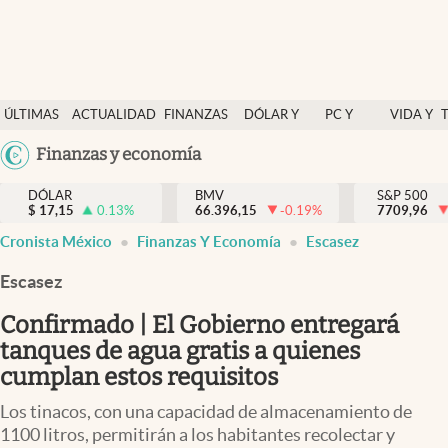
Últimas Noticias
ÚLTIMAS
ACTUALIDAD
FINANZAS
DÓLAR Y
PC Y
VIDA Y
Actualidad
NOTICIAS
Y
MERCADOS
CELULAR
ESTILO
Argentina
Finanzas y economía
Finanzas y economía
ECONOMÍA
España
Dólar y mercados
DÓLAR
BMV
S&P 500
$
17,15
0.13
%
66.396,15
-0.19
%
México
7709,96
Internacionales
Cronista México
Finanzas Y Economía
Escasez
USA
Opinión
Colombia
Escasez
Uruguay
Brand Strategy
Confirmado | El Gobierno entregará
Pc y celular
tanques de agua gratis a quienes
cumplan estos requisitos
Vida y estilo
Los tinacos, con una capacidad de almacenamiento de
Tv
1100 litros, permitirán a los habitantes recolectar y