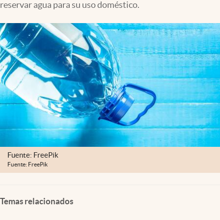
reservar agua para su uso doméstico.
Clima
Espiritualidad
Mediakit
abre en nueva pestaña
México
Fuente: FreePik
Fuente: FreePik
Temas relacionados