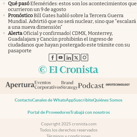
Qué pasó
Efemérides: estos son los acontecimientos que
ocurrieron un 9 de agosto
Pronóstico
Bill Gates habló sobre la Tercera Guerra
Mundial. Advirtió que no será nuclear, sino que “escalará
a una nueva dimensión”
Alerta
Oficial y confirmado| CDMX, Monterrey,
Guadalajara y Cancún prohibirán el ingreso de
ciudadanos que hayan postergado este trámite con su
pasaporte
abre en nueva pestaña
abre en nueva pestaña
abre en nueva pestaña
abre en nueva pestaña
abre en nueva pestaña
Contacto
Canales de WhatsApp
Suscribite
Quiénes Somos
Portal de Proveedores
Trabajá con nosotros
Copyright 2025 cronista.com
Todos los derechos reservados
Términos y condiciones