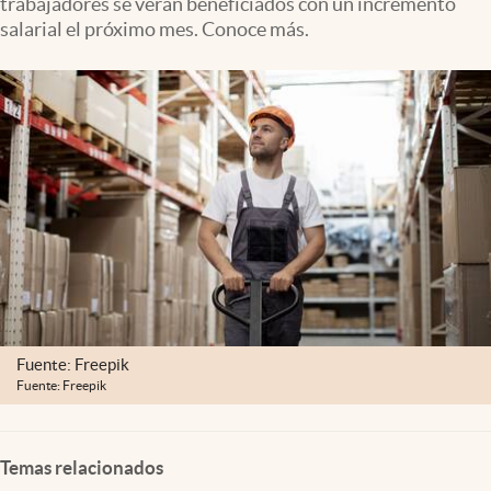
trabajadores se verán beneficiados con un incremento
Clima
salarial el próximo mes. Conoce más.
Espiritualidad
Mediakit
abre en nueva pestaña
México
Fuente: Freepik
Fuente: Freepik
Temas relacionados