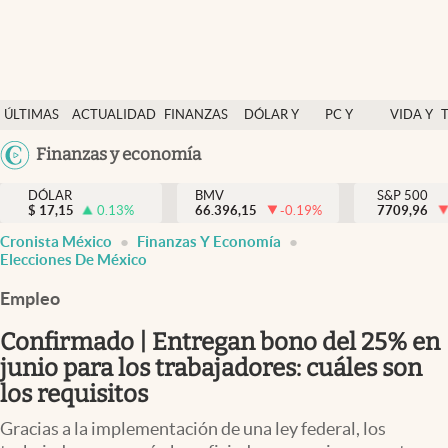
Últimas Noticias
ÚLTIMAS
ACTUALIDAD
FINANZAS
DÓLAR Y
PC Y
VIDA Y
Actualidad
NOTICIAS
Y
MERCADOS
CELULAR
ESTILO
Argentina
Finanzas y economía
Finanzas y economía
ECONOMÍA
España
Dólar y mercados
DÓLAR
BMV
S&P 500
$
17,15
0.13
%
66.396,15
-0.19
%
México
7709,96
Internacionales
Cronista México
Finanzas Y Economía
USA
Elecciones De México
Opinión
Colombia
Empleo
Uruguay
Brand Strategy
Confirmado | Entregan bono del 25% en
Pc y celular
junio para los trabajadores: cuáles son
Vida y estilo
los requisitos
Tv
Gracias a la implementación de una ley federal, los