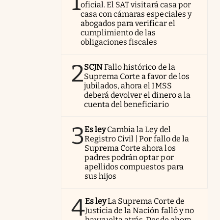
1
oficial. El SAT visitará casa por
casa con cámaras especiales y
abogados para verificar el
cumplimiento de las
obligaciones fiscales
2
SCJN
Fallo histórico de la
Suprema Corte a favor de los
jubilados, ahora el IMSS
deberá devolver el dinero a la
cuenta del beneficiario
3
Es ley
Cambia la Ley del
Registro Civil | Por fallo de la
Suprema Corte ahora los
padres podrán optar por
apellidos compuestos para
sus hijos
4
Es ley
La Suprema Corte de
Justicia de la Nación falló y no
hay vuelta atrás. Desde ahora