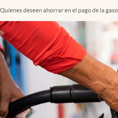
Clima
Quienes deseen ahorrar en el pago de la gaso
Espiritualidad
Mediakit
abre en nueva pestaña