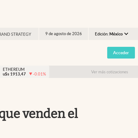
9 de agosto de 2026
Edición:
México
RAND STRATEGY
Argentina
Acceder
España
México
ETHEREUM
Ver más cotizaciones
u$s
1913,47
-0.01
%
USA
Colombia
Uruguay
 que venden el