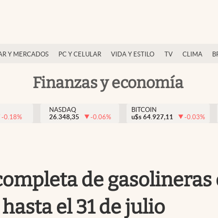
AR Y MERCADOS
PC Y CELULAR
VIDA Y ESTILO
TV
CLIMA
B
Finanzas y economía
NASDAQ
BITCOIN
-0.18
%
26.348,35
-0.06
%
u$s
64.927,11
-0.03
%
a completa de gasolineras
asta el 31 de julio