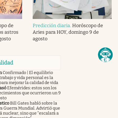
opo de
Predicción diaria
.
Horóscopo de
os astros
Aries para HOY, domingo 9 de
gosto
agosto
lidad
n
Confirmado | El equilibrio
trabajo y vida personal es la
para mejorar la calidad de vida
asó
Efemérides: estos son los
ecimientos que ocurrieron un 9
osto
stico
Bill Gates habló sobre la
a Guerra Mundial. Advirtió que
á nuclear, sino que “escalará a