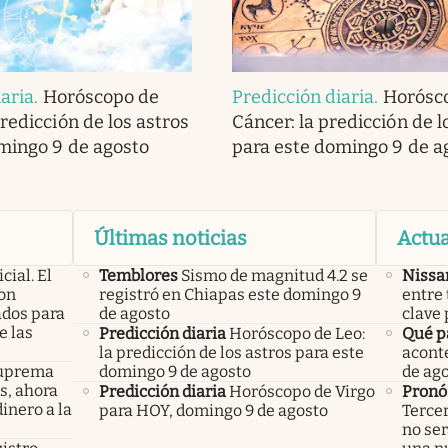
iaria
.
Horóscopo de
Predicción diaria
.
Horósc
redicción de los astros
Cáncer: la predicción de l
mingo 9 de agosto
para este domingo 9 de a
Últimas noticias
Actua
icial. El
Temblores
Sismo de magnitud 4.2 se
Nissa
con
registró en Chiapas este domingo 9
entre 
ados para
de agosto
clave 
e las
Predicción diaria
Horóscopo de Leo:
Qué p
la predicción de los astros para este
acont
 Suprema
domingo 9 de agosto
de ag
os, ahora
Predicción diaria
Horóscopo de Virgo
Pronó
inero a la
para HOY, domingo 9 de agosto
Tercer
no ser