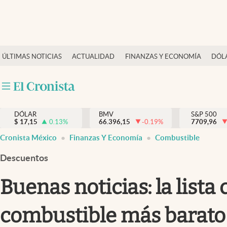
Últimas Noticias
ÚLTIMAS NOTICIAS
ACTUALIDAD
FINANZAS Y ECONOMÍA
DÓL
Actualidad
Finanzas y economía
Dólar y mercados
DÓLAR
BMV
S&P 500
Internacionales
$
17,15
0.13
%
66.396,15
-0.19
%
7709,96
Opinión
Cronista México
Finanzas Y Economía
Combustible
Brand Strategy
Descuentos
Pc y celular
Buenas noticias: la list
Vida y estilo
combustible más barato h
Tv