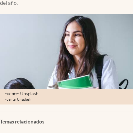
del año.
Clima
Espiritualidad
Mediakit
abre en nueva pestaña
México
Fuente: Unsplash
Fuente: Unsplash
Temas relacionados