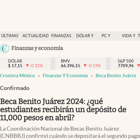
Últimas Noticias
ÚLTIMAS
ACTUALIDAD
FINANZAS
DÓLAR Y
PC Y
VIDA Y
Actualidad
NOTICIAS
Y
MERCADOS
CELULAR
ESTILO
Argentina
Finanzas y economía
Finanzas y economía
ECONOMÍA
España
Dólar y mercados
DÓLAR
BMV
S&P 500
$
17,15
-0.32
%
66.396,15
-0.19
%
México
7709,96
Internacionales
Cronista México
Finanzas Y Economía
Beca Benito Juárez
USA
Opinión
Colombia
Confirmado
Uruguay
Brand Strategy
Beca Benito Juárez 2024: ¿qué
Pc y celular
estudiantes recibirán un depósito de
11,000 pesos en abril?
Vida y estilo
La Coordinación Nacional de Becas Benito Juárez
Tv
(CNBBBJ) confirmó cuándo se depositará el segundo pago