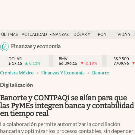
Últimas Noticias
ÚLTIMAS
ACTUALIDAD
FINANZAS
DÓLAR Y
PC Y
VIDA Y
Actualidad
NOTICIAS
Y
MERCADOS
CELULAR
ESTILO
Argentina
Finanzas y economía
Finanzas y economía
ECONOMÍA
España
Dólar y mercados
DÓLAR
BMV
S&P 500
$
17,15
0.13
%
66.396,15
-0.19
%
México
7709,96
abre en nueva pestaña
abre en nueva pestaña
abre en nueva pestaña
Internacionales
Cronista México
Finanzas Y Economía
Banorte
USA
Opinión
Colombia
Digitalización
Uruguay
Brand Strategy
Banorte y CONTPAQi se alían para que
Pc y celular
las PyMEs integren banca y contabilidad
en tiempo real
Vida y estilo
La colaboración permite automatizar la conciliación
Tv
bancaria y optimizar los procesos contables, sin depender