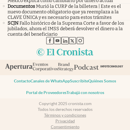
México explica cómo cambiarlo por dinero actual
Documentos
Murió la CURP de la billetera | Este es el
nuevo documento obligatorio que ya reemplaza a la
CLAVE ÚNICA y es necesario para estos trámites
SCJN
Fallo histórico de la Suprema Corte a favor de los
jubilados, ahora el IMSS deberá devolver el dinero a la
cuenta del beneficiario
abre en nueva pestaña
abre en nueva pestaña
abre en nueva pestaña
abre en nueva pestaña
abre en nueva pestaña
Contacto
Canales de WhatsApp
Suscribite
Quiénes Somos
Portal de Proveedores
Trabajá con nosotros
Copyright 2025 cronista.com
Todos los derechos reservados
Términos y condiciones
Privacidad
Consentimiento