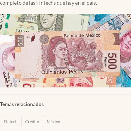
completo de las Fintechs que hay en el país.
Clima
Espiritualidad
Mediakit
abre en nueva pestaña
México
Temas relacionados
Fintech
Crédito
México