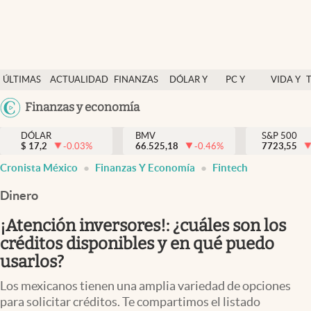
Últimas Noticias
ÚLTIMAS
ACTUALIDAD
FINANZAS
DÓLAR Y
PC Y
VIDA Y
Actualidad
NOTICIAS
Y
MERCADOS
CELULAR
ESTILO
Argentina
Finanzas y economía
Finanzas y economía
ECONOMÍA
España
Dólar y mercados
DÓLAR
BMV
S&P 500
$
17,2
-0.03
%
66.525,18
-0.46
%
México
7723,55
Internacionales
Cronista México
Finanzas Y Economía
Fintech
USA
Opinión
Colombia
Dinero
Uruguay
Brand Strategy
¡Atención inversores!: ¿cuáles son los
Pc y celular
créditos disponibles y en qué puedo
usarlos?
Vida y estilo
Los mexicanos tienen una amplia variedad de opciones
Tv
para solicitar créditos. Te compartimos el listado