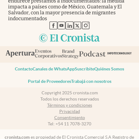
endurece préstamos a indocumentados: la medida
impacta a países como de México, Guatemala y El
Salvador, con la mayor presencia de migrantes
indocumentados
abre en nueva pestaña
abre en nueva pestaña
abre en nueva pestaña
abre en nueva pestaña
abre en nueva pestaña
Contacto
Canales de WhatsApp
Suscribite
Quiénes Somos
Portal de Proveedores
Trabajá con nosotros
Copyright 2025 cronista.com
Todos los derechos reservados
Términos y condiciones
Privacidad
Consentimiento
Tel:
+54 11 7078-3270
cronista.com
es propiedad de El Cronista Comercial S.A Registro de