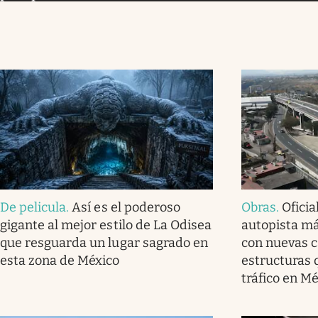
De pelicula
.
Así es el poderoso
Obras
.
Oficia
gigante al mejor estilo de La Odisea
autopista má
que resguarda un lugar sagrado en
con nuevas ca
esta zona de México
estructuras 
tráfico en M