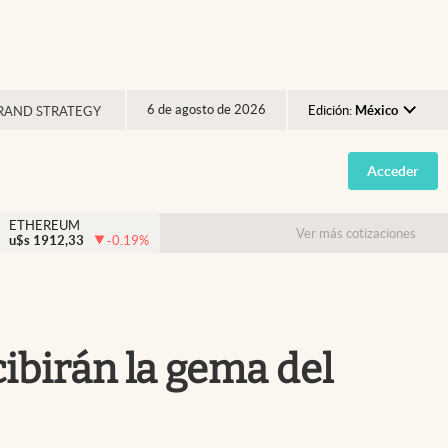
6 de agosto de 2026
Edición:
México
RAND STRATEGY
Argentina
Acceder
España
México
ETHEREUM
Ver más cotizaciones
u$s
1912,33
-0.19
%
USA
Colombia
Uruguay
cibirán la gema del