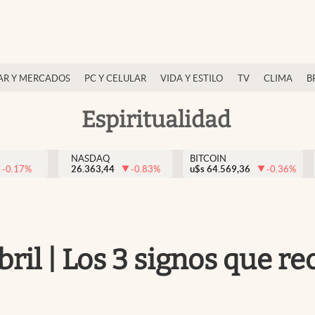
AR Y MERCADOS
PC Y CELULAR
VIDA Y ESTILO
TV
CLIMA
B
Espiritualidad
NASDAQ
BITCOIN
-0.17
%
26.363,44
-0.83
%
u$s
64.569,36
-0.36
%
il | Los 3 signos que re