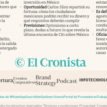
cia de
inversión en México
extran
ctores que
renov
Oportunidad
Carlos Slim repartirá su
fortuna: cómo los ciudadanos
Es def
ontrar
mexicanos podrán recibir su dinero y
agosto
 la
qué requisitos deberán cumplir
licenc
s
condu
Previsiones
Optimismo a corto
r
multa
plazo, dudas a futuro: lo que revela la
última encuesta de Citi sobre México
Oficia
ellín,
favor 
 la salida
invali
ostergado
autori
e
casas
les de WhatsApp
Suscribite
Quiénes Somos
Portal de Proveedores
Trabaj
dos los derechos reservados
Términos y condiciones
Privacidad
Consen