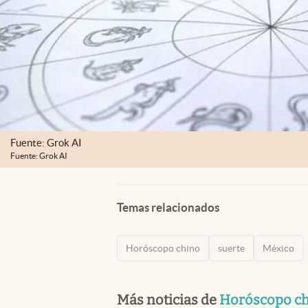
Fuente: Grok AI
Fuente: Grok AI
Temas relacionados
Horóscopo chino
suerte
México
Más noticias de
Horóscopo c