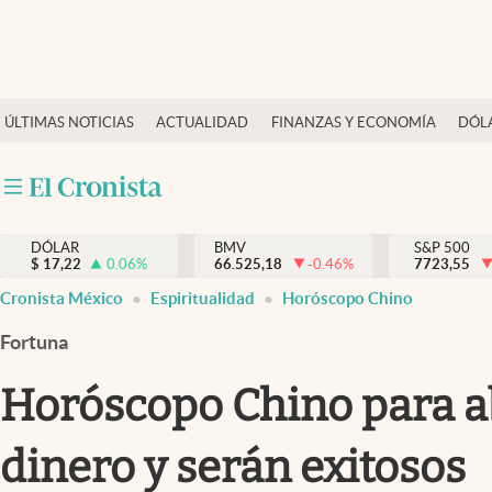
Últimas Noticias
ÚLTIMAS NOTICIAS
ACTUALIDAD
FINANZAS Y ECONOMÍA
DÓL
Actualidad
Finanzas y economía
Dólar y mercados
DÓLAR
BMV
S&P 500
Internacionales
$
17,22
0.06
%
66.525,18
-0.46
%
7723,55
Opinión
Cronista México
Espiritualidad
Horóscopo Chino
Brand Strategy
Fortuna
Pc y celular
Horóscopo Chino para abr
Vida y estilo
dinero y serán exitosos
Tv