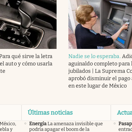
Para qué sirve la letra
Nadie se lo esperaba
.
Adió
del auto y cómo usarla
aguinaldo completo para 
te
jubilados | La Suprema C
aprobó disminuir el pago 
en este lugar de México
Últimas noticias
Actua
 México,
Energía
La amenaza invisible que
Pasap
ebla y
podría apagar el boom de la
entrad