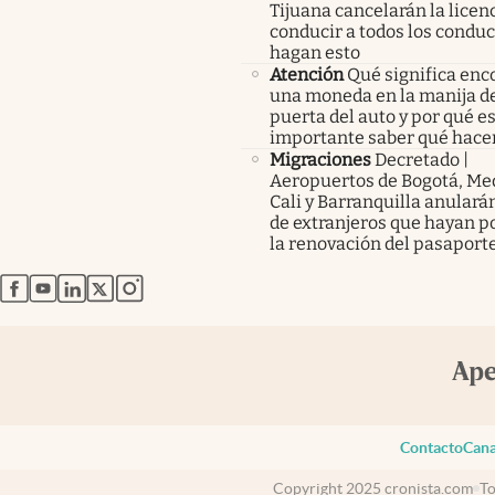
Tijuana cancelarán la licen
conducir a todos los condu
hagan esto
Atención
Qué significa enc
una moneda en la manija de
puerta del auto y por qué e
importante saber qué hace
Migraciones
Decretado |
Aeropuertos de Bogotá, Med
Cali y Barranquilla anularán
de extranjeros que hayan p
la renovación del pasaport
abre en nueva pestaña
abre en nueva pestaña
abre en nueva pestaña
abre en nueva pestaña
abre en nueva pestaña
Contacto
Cana
Copyright 2025 cronista.com
To