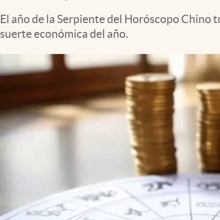
Clima
El año de la Serpiente del Horóscopo Chino tr
Espiritualidad
suerte económica del año.
Mediakit
abre en nueva pestaña