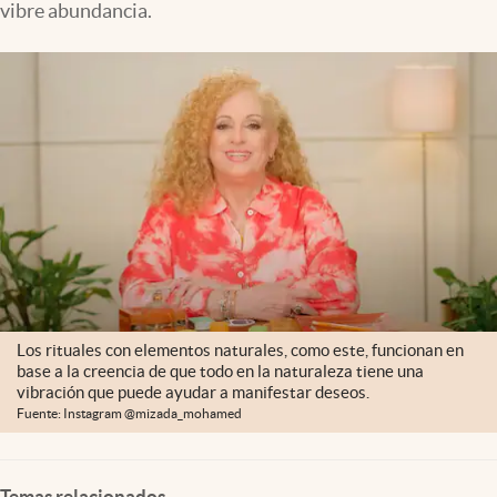
vibre abundancia.
Clima
Espiritualidad
Mediakit
abre en nueva pestaña
México
Los rituales con elementos naturales, como este, funcionan en
base a la creencia de que todo en la naturaleza tiene una
vibración que puede ayudar a manifestar deseos.
Fuente: Instagram @mizada_mohamed
Temas relacionados