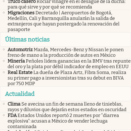
Truco casero
Rociar vinagre en el desagüe de la ducha:
para qué sirve y por qué se recomienda
Migraciones
Decretado | Aeropuertos de Bogotá,
Medellín, Cali y Barranquilla anularán la salida de
extranjeros que hayan postergado la renovación del
pasaporte
Últimas noticias
Automotriz
Mazda, Mercedes-Benz y Nissan le ponen
freno de mano a la producción de autos en México
Minería
Peñoles lidera ganancias en la BMV tras repunte
del oro y la plata por débil indicador de empleo en EEUU
Real Estate
La dueña de Plaza Artz, Fibra Soma, realiza
su primer pago a inversionistas tras su debut en BIVA
por 750 MDP
Actualidad
Clima
Se avecina un fin de semana lleno de tinieblas,
rayos y diluvios que dejarán estos estados en oscuridad
FDA
Estados Unidos reportó 2 muertes por “diarrea
explosiva”: acusan a México de vender lechuga
contaminada