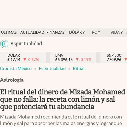
Últimas Noticias
ÚLTIMAS
ACTUALIDAD
FINANZAS
DÓLAR Y
PC Y
VIDA Y
Actualidad
NOTICIAS
Y
MERCADOS
CELULAR
ESTILO
Argentina
Espiritualidad
Finanzas y economía
ECONOMÍA
España
Dólar y mercados
DÓLAR
BMV
S&P 500
$
17,14
-0.37
%
66.396,15
-0.19
%
México
7709,96
Internacionales
Cronista México
Espiritualidad
Ritual
USA
Opinión
Colombia
Astrología
Uruguay
Brand Strategy
El ritual del dinero de Mizada Mohamed
Pc y celular
que no falla: la receta con limón y sal
que potenciará tu abundancia
Vida y estilo
Mizada Mohamed recomienda este ritual del dinero con
Tv
limón y sal para absorber las malas energías y lograr que