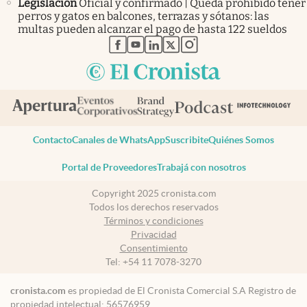
Legislación
Oficial y confirmado | Queda prohibido tener
perros y gatos en balcones, terrazas y sótanos: las
multas pueden alcanzar el pago de hasta 122 sueldos
abre en nueva pestaña
abre en nueva pestaña
abre en nueva pestaña
abre en nueva pestaña
abre en nueva pestaña
Contacto
Canales de WhatsApp
Suscribite
Quiénes Somos
Portal de Proveedores
Trabajá con nosotros
Copyright 2025 cronista.com
Todos los derechos reservados
Términos y condiciones
Privacidad
Consentimiento
Tel:
+54 11 7078-3270
cronista.com
es propiedad de El Cronista Comercial S.A Registro de
propiedad intelectual: 56576959