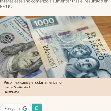
interés este año comenzó a aumentar tras el resultado en
Clima
EE.UU.
Espiritualidad
Mediakit
abre en nueva pestaña
México
Peso mexicano y el dólar americano.
Fuente: Shutterstock
Shutterstock
+
Seguir
en
abre en nueva pestaña