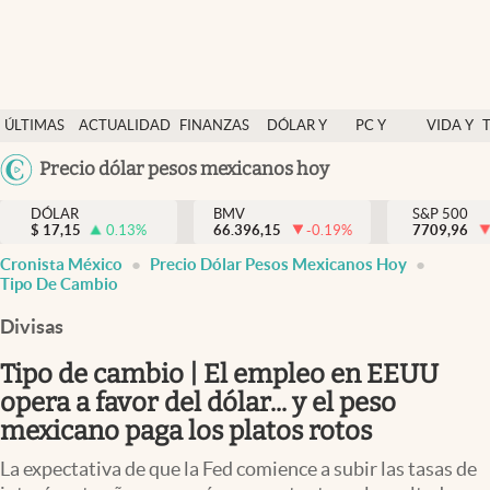
Últimas Noticias
ÚLTIMAS
ACTUALIDAD
FINANZAS
DÓLAR Y
PC Y
VIDA Y
Actualidad
NOTICIAS
Y
MERCADOS
CELULAR
ESTILO
Argentina
Precio dólar pesos mexicanos hoy
Finanzas y economía
ECONOMÍA
España
Dólar y mercados
DÓLAR
BMV
S&P 500
$
17,15
0.13
%
66.396,15
-0.19
%
México
7709,96
abre en nueva pestaña
Internacionales
Cronista México
Precio Dólar Pesos Mexicanos Hoy
USA
Tipo De Cambio
Opinión
Colombia
Divisas
Uruguay
Brand Strategy
Tipo de cambio | El empleo en EEUU
Pc y celular
opera a favor del dólar... y el peso
Vida y estilo
mexicano paga los platos rotos
Tv
La expectativa de que la Fed comience a subir las tasas de