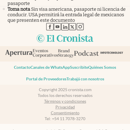
pasaporte
Toma nota
Sin visa americana, pasaporte ni licencia de
conducir. USA permitirá la entrada legal de mexicanos
que presenten este documento
abre en nueva pestaña
abre en nueva pestaña
abre en nueva pestaña
abre en nueva pestaña
abre en nueva pestaña
Contacto
Canales de WhatsApp
Suscribite
Quiénes Somos
Portal de Proveedores
Trabajá con nosotros
Copyright 2025 cronista.com
Todos los derechos reservados
Términos y condiciones
Privacidad
Consentimiento
Tel:
+54 11 7078-3270