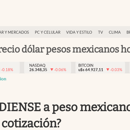
AR Y MERCADOS
PC Y CELULAR
VIDA Y ESTILO
TV
CLIMA
B
recio dólar pesos mexicanos h
NASDAQ
BITCOIN
-0.18
%
26.348,35
-0.06
%
u$s
64.927,11
-0.03
%
cion
DIENSE a peso mexicano
 cotización?