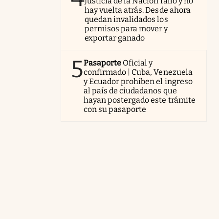
Justicia de la Nación falló y no
hay vuelta atrás. Desde ahora
quedan invalidados los
permisos para mover y
exportar ganado
5
Pasaporte
Oficial y
confirmado | Cuba, Venezuela
y Ecuador prohíben el ingreso
al país de ciudadanos que
hayan postergado este trámite
con su pasaporte