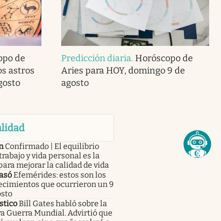
opo de
Predicción diaria
.
Horóscopo de
os astros
Aries para HOY, domingo 9 de
gosto
agosto
lidad
n
Confirmado | El equilibrio
trabajo y vida personal es la
para mejorar la calidad de vida
asó
Efemérides: estos son los
ecimientos que ocurrieron un 9
osto
stico
Bill Gates habló sobre la
a Guerra Mundial. Advirtió que