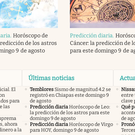
iaria
.
Horóscopo de
Predicción diaria
.
Horósc
redicción de los astros
Cáncer: la predicción de l
mingo 9 de agosto
para este domingo 9 de a
Últimas noticias
Actua
icial. El
Temblores
Sismo de magnitud 4.2 se
Nissa
con
registró en Chiapas este domingo 9
entre 
ados para
de agosto
clave 
e las
Predicción diaria
Horóscopo de Leo:
Qué p
la predicción de los astros para este
acont
 Suprema
domingo 9 de agosto
de ag
os, ahora
Predicción diaria
Horóscopo de Virgo
Pronó
inero a la
para HOY, domingo 9 de agosto
Tercer