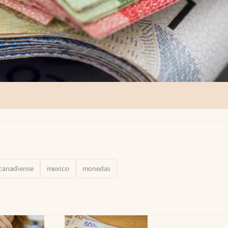
canadiense
mexico
monedas