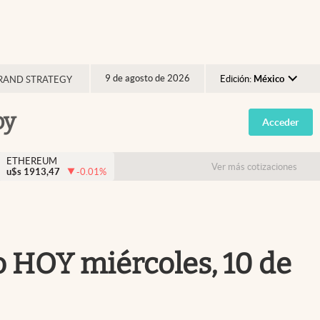
9 de agosto de 2026
Edición:
México
RAND STRATEGY
Argentina
oy
Acceder
España
México
ETHEREUM
Ver más cotizaciones
u$s
1913,47
-0.01
%
USA
Colombia
Uruguay
 HOY miércoles, 10 de