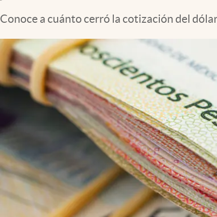
Clima
Conoce a cuánto cerró la cotización del dóla
Espiritualidad
Mediakit
abre en nueva pestaña