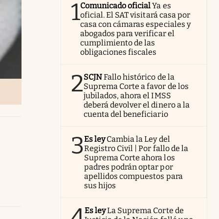
1
Comunicado oficial
Ya es
oficial. El SAT visitará casa por
casa con cámaras especiales y
abogados para verificar el
cumplimiento de las
obligaciones fiscales
2
SCJN
Fallo histórico de la
Suprema Corte a favor de los
jubilados, ahora el IMSS
deberá devolver el dinero a la
cuenta del beneficiario
3
Es ley
Cambia la Ley del
Registro Civil | Por fallo de la
Suprema Corte ahora los
padres podrán optar por
apellidos compuestos para
sus hijos
4
Es ley
La Suprema Corte de