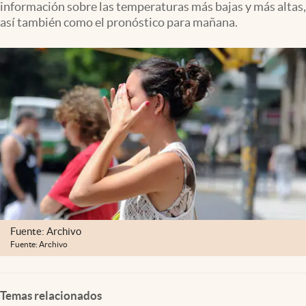
información sobre las temperaturas más bajas y más altas,
Clima
así también como el pronóstico para mañana.
Espiritualidad
Mediakit
abre en nueva pestaña
México
Fuente: Archivo
Fuente: Archivo
Temas relacionados