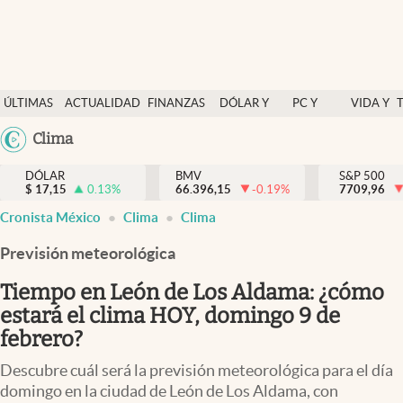
Últimas Noticias
ÚLTIMAS
ACTUALIDAD
FINANZAS
DÓLAR Y
PC Y
VIDA Y
Actualidad
NOTICIAS
Y
MERCADOS
CELULAR
ESTILO
Argentina
Clima
Finanzas y economía
ECONOMÍA
España
Dólar y mercados
DÓLAR
BMV
S&P 500
$
17,15
0.13
%
66.396,15
-0.19
%
México
7709,96
Internacionales
Cronista México
Clima
Clima
USA
Opinión
Colombia
Previsión meteorológica
Uruguay
Brand Strategy
Tiempo en León de Los Aldama: ¿cómo
Pc y celular
estará el clima HOY, domingo 9 de
febrero?
Vida y estilo
Descubre cuál será la previsión meteorológica para el día
Tv
domingo en la ciudad de León de Los Aldama, con