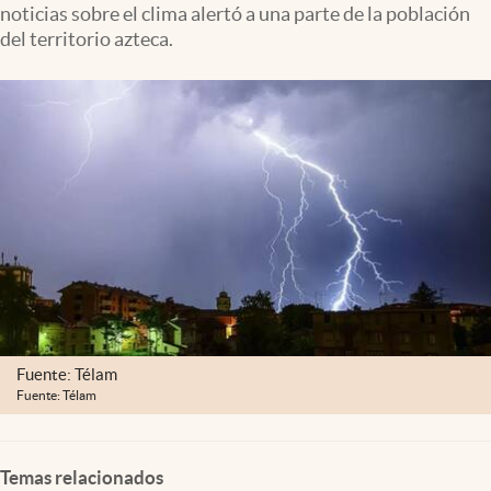
noticias sobre el clima alertó a una parte de la población
Clima
del territorio azteca.
Espiritualidad
Mediakit
abre en nueva pestaña
México
Fuente: Télam
Fuente: Télam
Temas relacionados