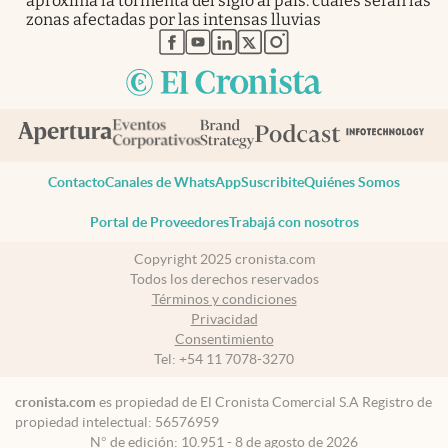
aproxima la tormenta del siglo al país: cuáles serán las
zonas afectadas por las intensas lluvias
abre en nueva pestaña
abre en nueva pestaña
abre en nueva pestaña
abre en nueva pestaña
abre en nueva pestaña
Contacto
Canales de WhatsApp
Suscribite
Quiénes Somos
Portal de Proveedores
Trabajá con nosotros
Copyright 2025 cronista.com
Todos los derechos reservados
Términos y condiciones
Privacidad
Consentimiento
Tel:
+54 11 7078-3270
cronista.com
es propiedad de El Cronista Comercial S.A Registro de
propiedad intelectual: 56576959
N° de edición: 10.951 - 8 de agosto de 2026