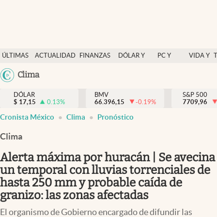
Últimas Noticias
ÚLTIMAS
ACTUALIDAD
FINANZAS
DÓLAR Y
PC Y
VIDA Y
Actualidad
NOTICIAS
Y
MERCADOS
CELULAR
ESTILO
Argentina
Clima
Finanzas y economía
ECONOMÍA
España
Dólar y mercados
DÓLAR
BMV
S&P 500
$
17,15
0.13
%
66.396,15
-0.19
%
México
7709,96
Internacionales
Cronista México
Clima
Pronóstico
USA
Opinión
Colombia
Clima
Uruguay
Brand Strategy
Alerta máxima por huracán | Se avecina
Pc y celular
un temporal con lluvias torrenciales de
hasta 250 mm y probable caída de
Vida y estilo
granizo: las zonas afectadas
Tv
El organismo de Gobierno encargado de difundir las