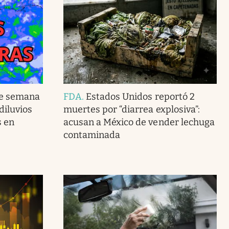
de semana
FDA
.
Estados Unidos reportó 2
 diluvios
muertes por “diarrea explosiva”:
s en
acusan a México de vender lechuga
contaminada