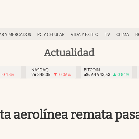
AR Y MERCADOS
PC Y CELULAR
VIDA Y ESTILO
TV
CLIMA
B
Actualidad
NASDAQ
BITCOIN
-0.18
%
26.348,35
-0.06
%
u$s
64.943,53
0.84
%
sta aerolínea remata pas