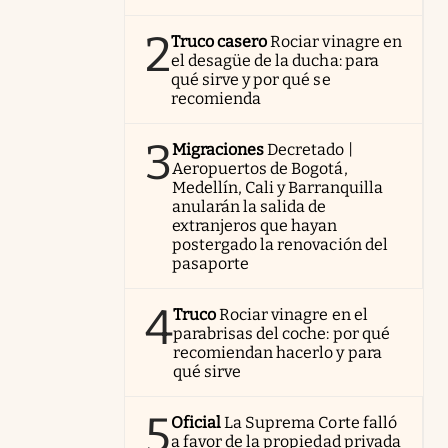
2
Truco casero
Rociar vinagre en
el desagüe de la ducha: para
qué sirve y por qué se
recomienda
3
Migraciones
Decretado |
Aeropuertos de Bogotá,
Medellín, Cali y Barranquilla
anularán la salida de
extranjeros que hayan
postergado la renovación del
pasaporte
4
Truco
Rociar vinagre en el
parabrisas del coche: por qué
recomiendan hacerlo y para
qué sirve
5
Oficial
La Suprema Corte falló
a favor de la propiedad privada