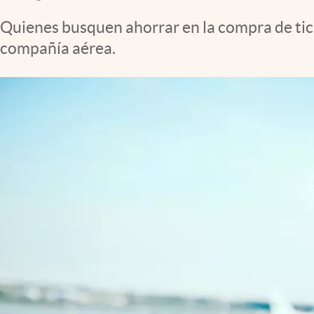
Clima
Quienes busquen ahorrar en la compra de tic
Espiritualidad
compañía aérea.
Mediakit
abre en nueva pestaña