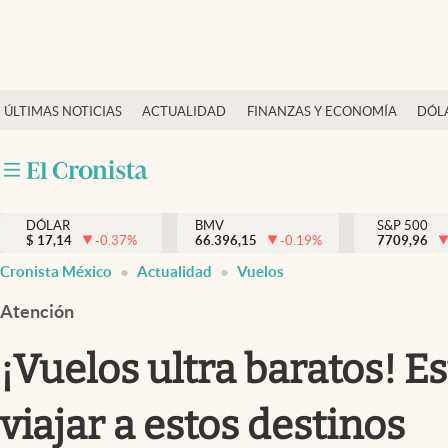
Últimas Noticias
ÚLTIMAS NOTICIAS
ACTUALIDAD
FINANZAS Y ECONOMÍA
DÓL
Actualidad
Finanzas y economía
Dólar y mercados
DÓLAR
BMV
S&P 500
Internacionales
$
17,14
-0.37
%
66.396,15
-0.19
%
7709,96
Opinión
Cronista México
Actualidad
Vuelos
Brand Strategy
Atención
Pc y celular
¡Vuelos ultra baratos! E
Vida y estilo
viajar a estos destinos
Tv