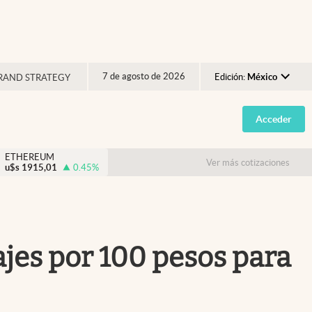
7 de agosto de 2026
Edición:
México
RAND STRATEGY
Argentina
Acceder
España
México
ETHEREUM
Ver más cotizaciones
u$s
1915,01
0.45
%
USA
Colombia
Uruguay
ajes por 100 pesos para