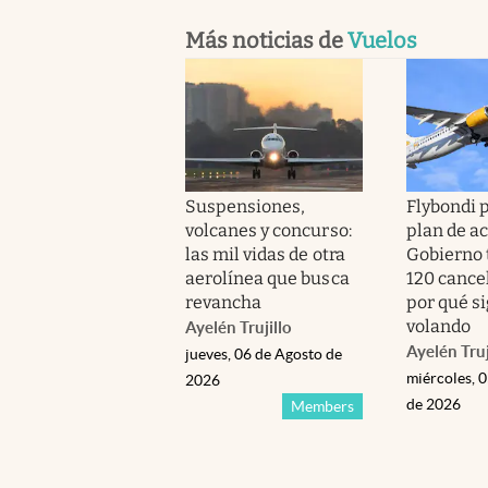
Más noticias de
Vuelos
Suspensiones,
Flybondi 
volcanes y concurso:
plan de ac
las mil vidas de otra
Gobierno 
aerolínea que busca
120 cance
revancha
por qué s
volando
Ayelén Trujillo
Ayelén Truj
jueves, 06 de Agosto de
miércoles, 
2026
de 2026
Members