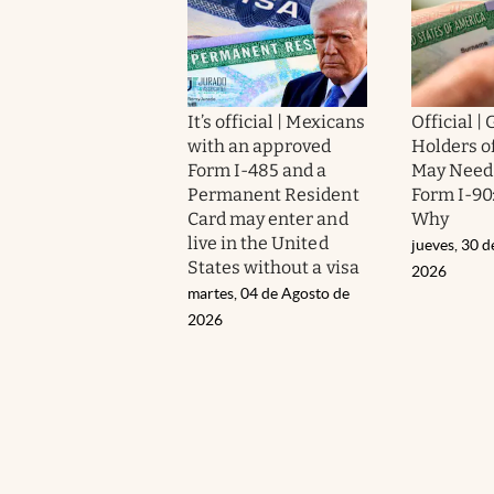
It’s official | Mexicans
Official |
with an approved
Holders o
Form I-485 and a
May Need 
Permanent Resident
Form I-90:
Card may enter and
Why
live in the United
jueves, 30 d
States without a visa
2026
martes, 04 de Agosto de
2026