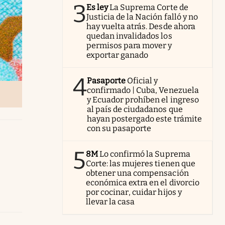
3
Es ley
La Suprema Corte de
Justicia de la Nación falló y no
hay vuelta atrás. Desde ahora
quedan invalidados los
permisos para mover y
exportar ganado
4
Pasaporte
Oficial y
confirmado | Cuba, Venezuela
y Ecuador prohíben el ingreso
al país de ciudadanos que
hayan postergado este trámite
con su pasaporte
5
8M
Lo confirmó la Suprema
Corte: las mujeres tienen que
obtener una compensación
económica extra en el divorcio
por cocinar, cuidar hijos y
llevar la casa