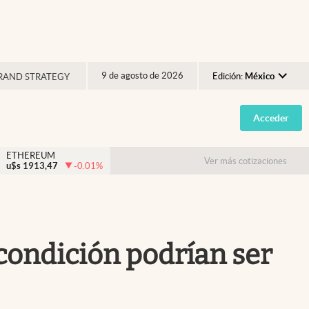
9 de agosto de 2026
Edición:
México
RAND STRATEGY
Argentina
Acceder
España
México
ETHEREUM
Ver más cotizaciones
u$s
1913,47
-0.01
%
USA
Colombia
Uruguay
condición podrían ser