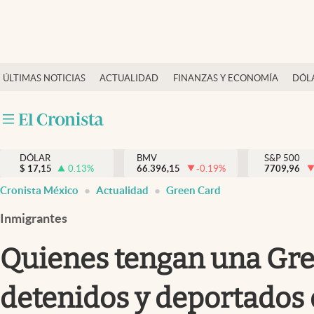
Últimas Noticias
ÚLTIMAS NOTICIAS
ACTUALIDAD
FINANZAS Y ECONOMÍA
DÓL
Actualidad
Finanzas y economía
Dólar y mercados
DÓLAR
BMV
S&P 500
Internacionales
$
17,15
0.13
%
66.396,15
-0.19
%
7709,96
Opinión
Cronista México
Actualidad
Green Card
Brand Strategy
Inmigrantes
Pc y celular
Quienes tengan una Gre
Vida y estilo
detenidos y deportados
Tv