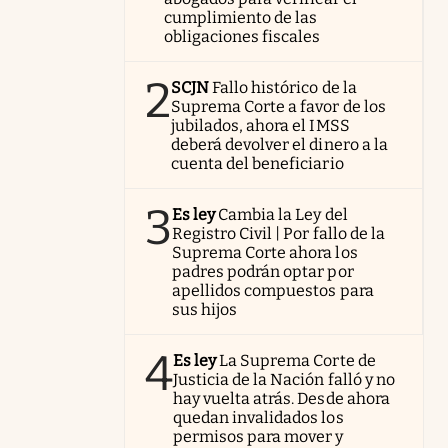
cumplimiento de las
obligaciones fiscales
2
SCJN
Fallo histórico de la
Suprema Corte a favor de los
jubilados, ahora el IMSS
deberá devolver el dinero a la
cuenta del beneficiario
3
Es ley
Cambia la Ley del
Registro Civil | Por fallo de la
Suprema Corte ahora los
padres podrán optar por
apellidos compuestos para
sus hijos
4
Es ley
La Suprema Corte de
Justicia de la Nación falló y no
hay vuelta atrás. Desde ahora
quedan invalidados los
permisos para mover y