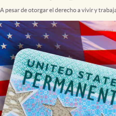
Clima
A pesar de otorgar el derecho a vivir y trab
Espiritualidad
Mediakit
abre en nueva pestaña