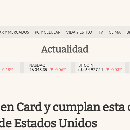
AR Y MERCADOS
PC Y CELULAR
VIDA Y ESTILO
TV
CLIMA
B
Actualidad
NASDAQ
BITCOIN
-0.18
%
26.348,35
-0.06
%
u$s
64.927,11
-0.03
%
en Card y cumplan esta 
 de Estados Unidos