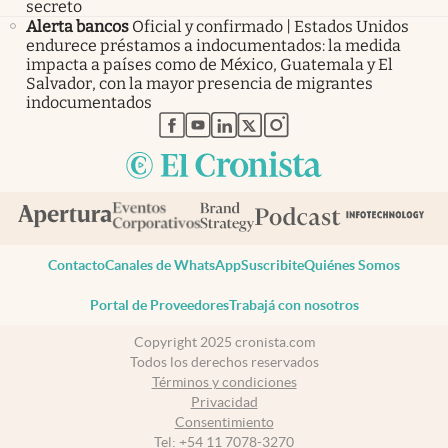
secreto
Alerta bancos
Oficial y confirmado | Estados Unidos
endurece préstamos a indocumentados: la medida
impacta a países como de México, Guatemala y El
Salvador, con la mayor presencia de migrantes
indocumentados
abre en nueva pestaña
abre en nueva pestaña
abre en nueva pestaña
abre en nueva pestaña
abre en nueva pestaña
Contacto
Canales de WhatsApp
Suscribite
Quiénes Somos
Portal de Proveedores
Trabajá con nosotros
Copyright 2025 cronista.com
Todos los derechos reservados
Términos y condiciones
Privacidad
Consentimiento
Tel:
+54 11 7078-3270