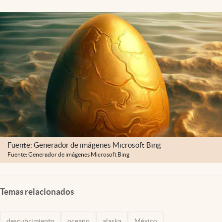
Clima
Espiritualidad
Mediakit
abre en nueva pestaña
México
Fuente: Generador de imágenes Microsoft Bing
Fuente: Generador de imágenes Microsoft Bing
Temas relacionados
descubrimiento
oceano
alaska
México