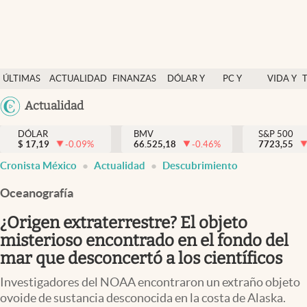
Últimas Noticias
ÚLTIMAS
ACTUALIDAD
FINANZAS
DÓLAR Y
PC Y
VIDA Y
Actualidad
NOTICIAS
Y
MERCADOS
CELULAR
ESTILO
Argentina
Actualidad
Finanzas y economía
ECONOMÍA
España
Dólar y mercados
DÓLAR
BMV
S&P 500
$
17,19
-0.09
%
66.525,18
-0.46
%
México
7723,55
Internacionales
Cronista México
Actualidad
Descubrimiento
USA
Opinión
Colombia
Oceanografía
Uruguay
Brand Strategy
¿Origen extraterrestre? El objeto
Pc y celular
misterioso encontrado en el fondo del
mar que desconcertó a los científicos
Vida y estilo
Investigadores del NOAA encontraron un extraño objeto
Tv
ovoide de sustancia desconocida en la costa de Alaska.