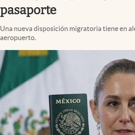
Clima
pasaporte
Espiritualidad
Mediakit
Una nueva disposición migratoria tiene en aler
aeropuerto.
abre en nueva pestaña