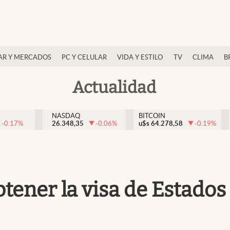
AR Y MERCADOS
PC Y CELULAR
VIDA Y ESTILO
TV
CLIMA
B
Actualidad
NASDAQ
BITCOIN
-0.17
%
26.348,35
-0.06
%
u$s
64.278,58
-0.19
%
tener la visa de Estado