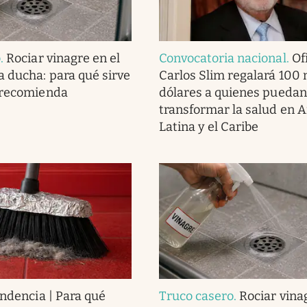
o
.
Rociar vinagre en el
Convocatoria nacional
.
Ofi
a ducha: para qué sirve
Carlos Slim regalará 100 
 recomienda
dólares a quienes puedan
transformar la salud en 
Latina y el Caribe
endencia | Para qué
Truco casero
.
Rociar vina