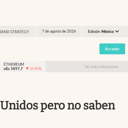
7 de agosto de 2026
Edición:
México
RAND STRATEGY
Argentina
Acceder
España
México
ETHEREUM
Ver más cotizaciones
u$s
1897,7
-0.45
%
USA
Colombia
Uruguay
s Unidos pero no saben