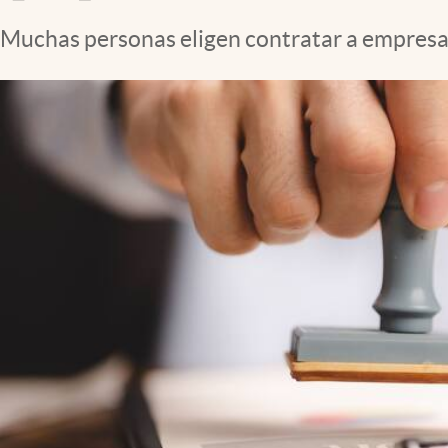
Clima
Muchas personas eligen contratar a empresas q
Espiritualidad
Mediakit
abre en nueva pestaña