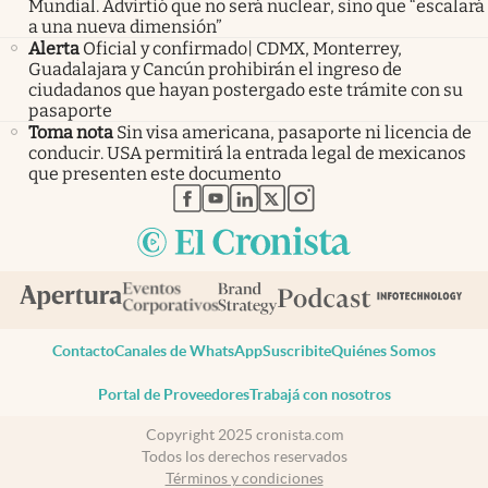
Mundial. Advirtió que no será nuclear, sino que “escalará
a una nueva dimensión”
Alerta
Oficial y confirmado| CDMX, Monterrey,
Guadalajara y Cancún prohibirán el ingreso de
ciudadanos que hayan postergado este trámite con su
pasaporte
Toma nota
Sin visa americana, pasaporte ni licencia de
conducir. USA permitirá la entrada legal de mexicanos
que presenten este documento
abre en nueva pestaña
abre en nueva pestaña
abre en nueva pestaña
abre en nueva pestaña
abre en nueva pestaña
Contacto
Canales de WhatsApp
Suscribite
Quiénes Somos
Portal de Proveedores
Trabajá con nosotros
Copyright 2025 cronista.com
Todos los derechos reservados
Términos y condiciones