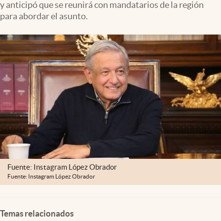
y anticipó que se reunirá con mandatarios de la región
Clima
para abordar el asunto.
Espiritualidad
Mediakit
abre en nueva pestaña
México
Fuente: Instagram López Obrador
Fuente: Instagram López Obrador
Temas relacionados