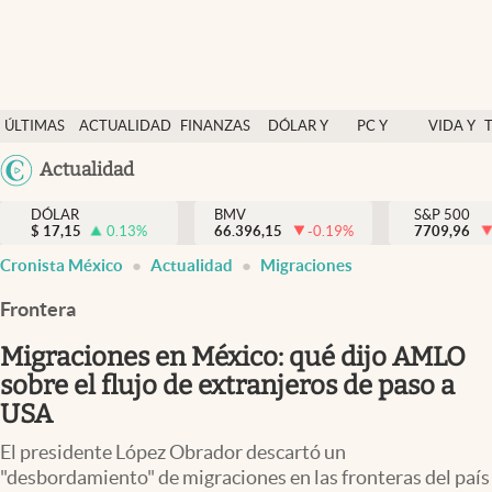
Últimas Noticias
ÚLTIMAS
ACTUALIDAD
FINANZAS
DÓLAR Y
PC Y
VIDA Y
Actualidad
NOTICIAS
Y
MERCADOS
CELULAR
ESTILO
Argentina
Actualidad
Finanzas y economía
ECONOMÍA
España
Dólar y mercados
DÓLAR
BMV
S&P 500
$
17,15
0.13
%
66.396,15
-0.19
%
México
7709,96
Internacionales
Cronista México
Actualidad
Migraciones
USA
Opinión
Colombia
Frontera
Uruguay
Brand Strategy
Migraciones en México: qué dijo AMLO
Pc y celular
sobre el flujo de extranjeros de paso a
USA
Vida y estilo
El presidente López Obrador descartó un
Tv
"desbordamiento" de migraciones en las fronteras del país