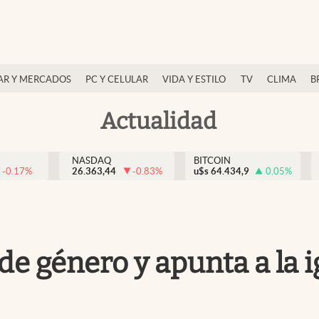
AR Y MERCADOS
PC Y CELULAR
VIDA Y ESTILO
TV
CLIMA
B
Actualidad
NASDAQ
BITCOIN
-0.17
%
26.363,44
-0.83
%
u$s
64.434,9
0.05
%
de género y apunta a la i