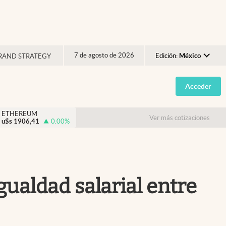
7 de agosto de 2026
Edición:
México
RAND STRATEGY
Argentina
Acceder
España
México
ETHEREUM
Ver más cotizaciones
u$s
1906,41
0.00
%
USA
Colombia
Uruguay
gualdad salarial entre