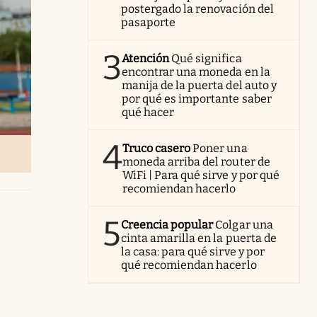
postergado la renovación del
pasaporte
3
Atención
Qué significa
encontrar una moneda en la
manija de la puerta del auto y
por qué es importante saber
qué hacer
4
Truco casero
Poner una
moneda arriba del router de
WiFi | Para qué sirve y por qué
recomiendan hacerlo
5
Creencia popular
Colgar una
cinta amarilla en la puerta de
la casa: para qué sirve y por
qué recomiendan hacerlo