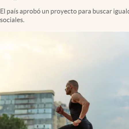
Clima
El país aprobó un proyecto para buscar igual
Espiritualidad
sociales.
Mediakit
abre en nueva pestaña