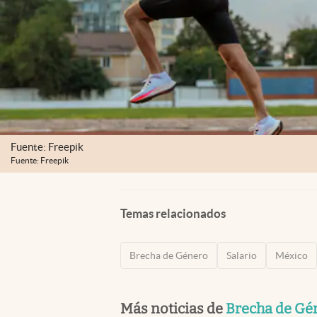
Fuente: Freepik
Fuente: Freepik
Temas relacionados
Brecha de Género
Salario
México
Más noticias de
Brecha de Gé