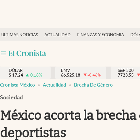
Últimas Noticias
ÚLTIMAS NOTICIAS
ACTUALIDAD
FINANZAS Y ECONOMÍA
DÓL
Actualidad
Finanzas y economía
Dólar y mercados
DÓLAR
BMV
S&P 500
Internacionales
$
17,24
0.18
%
66.525,18
-0.46
%
7723,55
Opinión
Cronista México
Actualidad
Brecha De Género
Brand Strategy
Sociedad
Pc y celular
México acorta la brecha 
Vida y estilo
deportistas
Tv