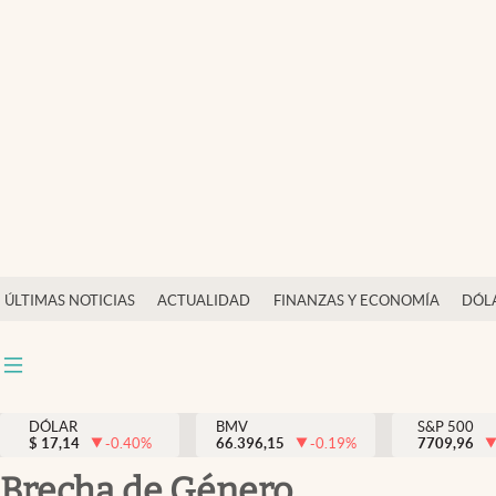
Últimas Noticias
Actualidad
Finanzas y economía
Dólar y mercados
Internacionales
Opinión
ÚLTIMAS NOTICIAS
ACTUALIDAD
FINANZAS Y ECONOMÍA
DÓL
Brand Strategy
Pc y celular
Vida y estilo
DÓLAR
BMV
S&P 500
$
17,14
-0.40
%
66.396,15
-0.19
%
7709,96
Tv
Brecha de Género