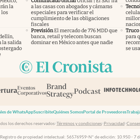
condu
 México,
Comunicado oficial
Oficial | El SAT irá
rán la
a las casas con abogados y cámaras
Tecno
 los
especiales para verificar el
celula
cumplimiento de las obligaciones
millon
fiscales
nacio
Previsión
El mercado de 776 MDD que
Truco
ellín,
banca, retail y telecom buscan
para q
 la salida
dominar en México antes que nadie
recom
ostergado
se us
e
les de WhatsApp
Suscribite
Quiénes Somos
Portal de Proveedores
Trabaj
dos los derechos reservados
Términos y condiciones
Privacidad
Consen
 Registro de propiedad intelectual: 56576959
N° de edición: 10.950 - 7 