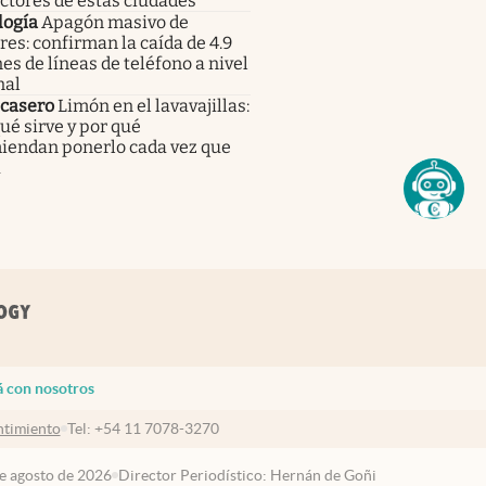
ctores de estas ciudades
logía
Apagón masivo de
res: confirman la caída de 4.9
es de líneas de teléfono a nivel
nal
 casero
Limón en el lavavajillas:
ué sirve y por qué
iendan ponerlo cada vez que
a
á con nosotros
timiento
Tel:
+54 11 7078-3270
de agosto de 2026
Director Periodístico: Hernán de Goñi