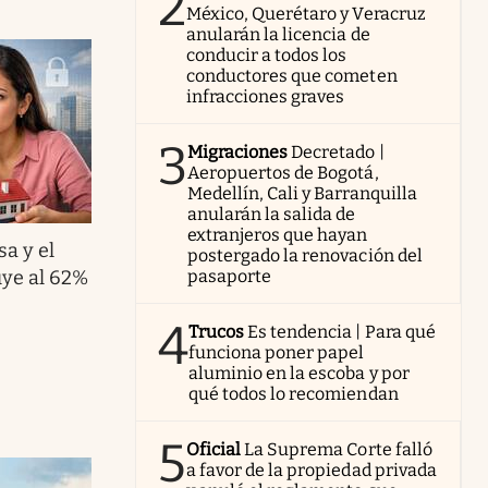
2
México, Querétaro y Veracruz
anularán la licencia de
conducir a todos los
conductores que cometen
infracciones graves
3
Migraciones
Decretado |
Aeropuertos de Bogotá,
Medellín, Cali y Barranquilla
anularán la salida de
extranjeros que hayan
a y el
postergado la renovación del
uye al 62%
pasaporte
4
Trucos
Es tendencia | Para qué
funciona poner papel
aluminio en la escoba y por
qué todos lo recomiendan
5
Oficial
La Suprema Corte falló
a favor de la propiedad privada