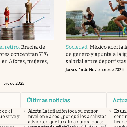
l retiro
.
Brecha de
Sociedad
.
México acorta l
bres concentran 71%
de género y apunta a la i
s en Afores, mujeres,
salarial entre deportistas
jueves, 16 de Noviembre de 2023
iembre de 2025
Últimas noticias
Actua
 en el
Alerta
La inflación toca su menor
Es un
ué sirve y
nivel en 6 años: ¿por qué los analistas
contin
advierten que la calma durará poco?
licenc