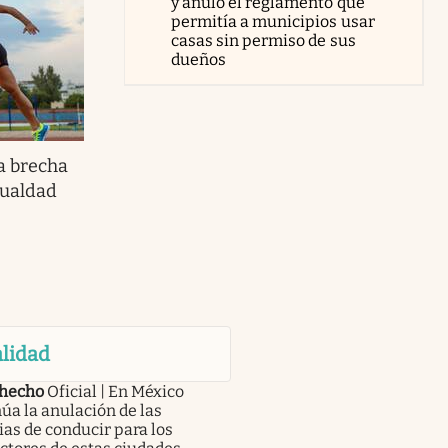
y anuló el reglamento que
permitía a municipios usar
casas sin permiso de sus
dueños
a brecha
gualdad
lidad
 hecho
Oficial | En México
úa la anulación de las
ias de conducir para los