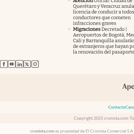
Atención
Oficial: Ciudad de
Querétaro y Veracruz anula
licencia de conducir a todos
conductores que cometen
infracciones graves
Migraciones
Decretado |
Aeropuertos de Bogotá, Med
Cali y Barranquilla anularán
de extranjeros que hayan p
la renovación del pasaport
abre en nueva pestaña
abre en nueva pestaña
abre en nueva pestaña
abre en nueva pestaña
abre en nueva pestaña
Contacto
Cana
Copyright 2025 cronista.com
To
cronista.com
es propiedad de El Cronista Comercial S.A