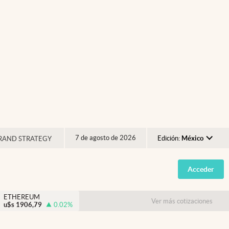
7 de agosto de 2026
Edición:
México
RAND STRATEGY
Argentina
Acceder
España
México
ETHEREUM
Ver más cotizaciones
u$s
1906,79
0.02
%
USA
Colombia