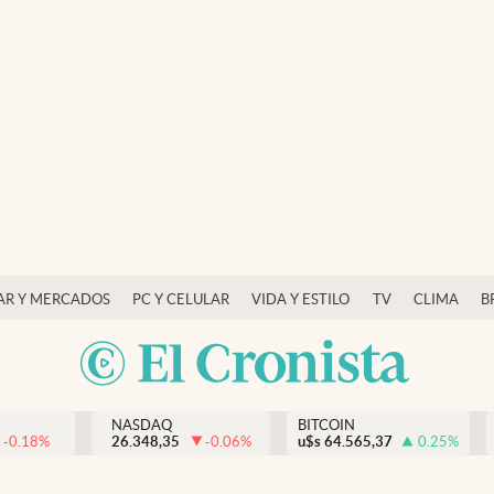
AR Y MERCADOS
PC Y CELULAR
VIDA Y ESTILO
TV
CLIMA
B
NASDAQ
BITCOIN
-0.18
%
26.348,35
-0.06
%
u$s
64.565,37
0.25
%