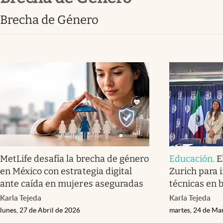
Clima
Brecha de Género
Espiritualidad
Mediakit
abre en nueva pestaña
MetLife desafía la brecha de género
Educación
.
E
en México con estrategia digital
Zurich para 
ante caída en mujeres aseguradas
técnicas en 
Karla Tejeda
Karla Tejeda
lunes, 27 de Abril de 2026
martes, 24 de Ma