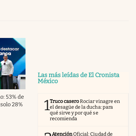
Uruguay
Las más leídas de El Cronista
México
io: 53% de
1
Truco casero
Rociar vinagre en
o solo 28%
el desagüe de la ducha: para
qué sirve y por qué se
recomienda
Atención
Oficial: Ciudad de