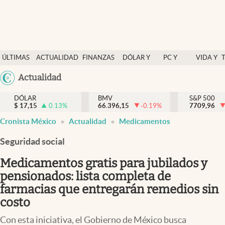
Últimas Noticias
ÚLTIMAS
ACTUALIDAD
FINANZAS
DÓLAR Y
PC Y
VIDA Y
Actualidad
NOTICIAS
Y
MERCADOS
CELULAR
ESTILO
Argentina
Actualidad
Finanzas y economía
ECONOMÍA
España
Dólar y mercados
DÓLAR
BMV
S&P 500
$
17,15
0.13
%
66.396,15
-0.19
%
México
7709,96
Internacionales
Cronista México
Actualidad
Medicamentos
USA
Opinión
Colombia
Seguridad social
Uruguay
Brand Strategy
Medicamentos gratis para jubilados y
Pc y celular
pensionados: lista completa de
farmacias que entregarán remedios sin
Vida y estilo
costo
Tv
Con esta iniciativa, el Gobierno de México busca