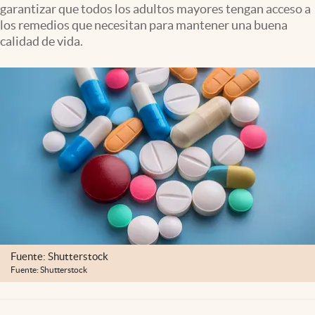
garantizar que todos los adultos mayores tengan acceso a
Clima
los remedios que necesitan para mantener una buena
Espiritualidad
calidad de vida.
Mediakit
abre en nueva pestaña
México
Fuente: Shutterstock
Fuente: Shutterstock