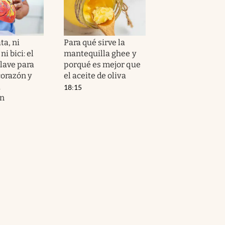
ta, ni
Para qué sirve la
i bici: el
mantequilla ghee y
clave para
porqué es mejor que
corazón y
el aceite de oliva
a
18:15
ón