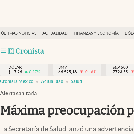
Últimas Noticias
ÚLTIMAS NOTICIAS
ACTUALIDAD
FINANZAS Y ECONOMÍA
DÓL
Actualidad
Finanzas y economía
Dólar y mercados
DÓLAR
BMV
S&P 500
Internacionales
$
17,26
0.27
%
66.525,18
-0.46
%
7723,55
Opinión
Cronista México
Actualidad
Salud
Brand Strategy
Alerta sanitaria
Pc y celular
Máxima preocupación po
Vida y estilo
Tv
La Secretaría de Salud lanzó una advertencia