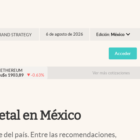
6 de agosto de 2026
Edición:
México
RAND STRATEGY
Argentina
Acceder
España
México
ETHEREUM
Ver más cotizaciones
u$s
1903,89
-0.63
%
USA
Colombia
Uruguay
etal en México
e del país. Entre las recomendaciones,