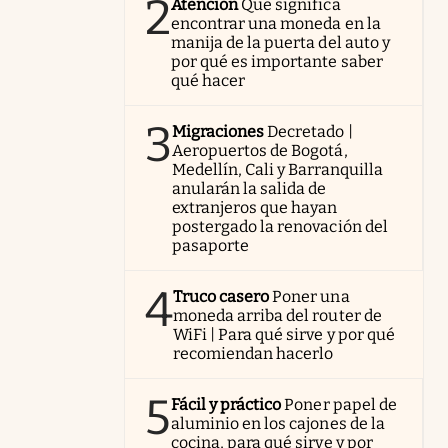
2
Atención
Qué significa
encontrar una moneda en la
manija de la puerta del auto y
por qué es importante saber
qué hacer
3
Migraciones
Decretado |
Aeropuertos de Bogotá,
Medellín, Cali y Barranquilla
anularán la salida de
extranjeros que hayan
postergado la renovación del
pasaporte
4
Truco casero
Poner una
moneda arriba del router de
WiFi | Para qué sirve y por qué
recomiendan hacerlo
5
Fácil y práctico
Poner papel de
aluminio en los cajones de la
cocina, para qué sirve y por