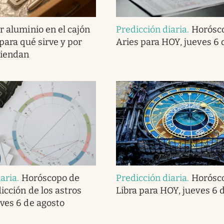
r aluminio en el cajón
Predicción diaria
.
Horósc
 para qué sirve y por
Aries para HOY, jueves 6 
miendan
iaria
.
Horóscopo de
Predicción diaria
.
Horósc
dicción de los astros
Libra para HOY, jueves 6 
eves 6 de agosto