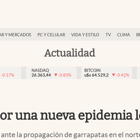
AR Y MERCADOS
PC Y CELULAR
VIDA Y ESTILO
TV
CLIMA
B
Actualidad
NASDAQ
BITCOIN
-0.17
%
26.363,44
-0.83
%
u$s
64.529,2
-0.42
%
r una nueva epidemia l
 ante la propagación de garrapatas en el nort