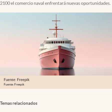
2100 el comercio naval enfrentará nuevas oportunidades.
Clima
Espiritualidad
Mediakit
abre en nueva pestaña
México
Fuente: Freepik
Fuente: Freepik
Temas relacionados