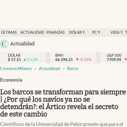
Últimas Noticias
ÚLTIMAS
ACTUALIDAD
FINANZAS
DÓLAR Y
PC Y
VIDA Y
Actualidad
NOTICIAS
Y
MERCADOS
CELULAR
ESTILO
Argentina
Actualidad
Finanzas y economía
ECONOMÍA
España
Dólar y mercados
DÓLAR
BMV
S&P 500
$
17,15
0.13
%
66.396,15
-0.19
%
México
7709,96
Internacionales
Cronista México
Actualidad
Barco
USA
Opinión
Colombia
Economía
Uruguay
Brand Strategy
Los barcos se transforman para siempre
Pc y celular
| ¿Por qué los navíos ya no se
detendrán?: el Ártico revela el secreto
Vida y estilo
de este cambio
Tv
Científicos de la Universidad de Pekín prevén que para el