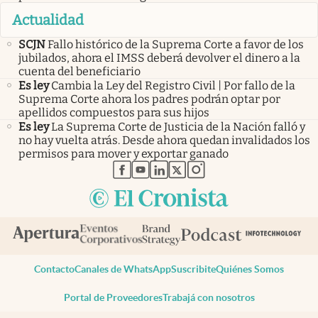
Actualidad
SCJN
Fallo histórico de la Suprema Corte a favor de los
jubilados, ahora el IMSS deberá devolver el dinero a la
cuenta del beneficiario
Es ley
Cambia la Ley del Registro Civil | Por fallo de la
Suprema Corte ahora los padres podrán optar por
apellidos compuestos para sus hijos
Es ley
La Suprema Corte de Justicia de la Nación falló y
no hay vuelta atrás. Desde ahora quedan invalidados los
permisos para mover y exportar ganado
abre en nueva pestaña
abre en nueva pestaña
abre en nueva pestaña
abre en nueva pestaña
abre en nueva pestaña
Contacto
Canales de WhatsApp
Suscribite
Quiénes Somos
Portal de Proveedores
Trabajá con nosotros