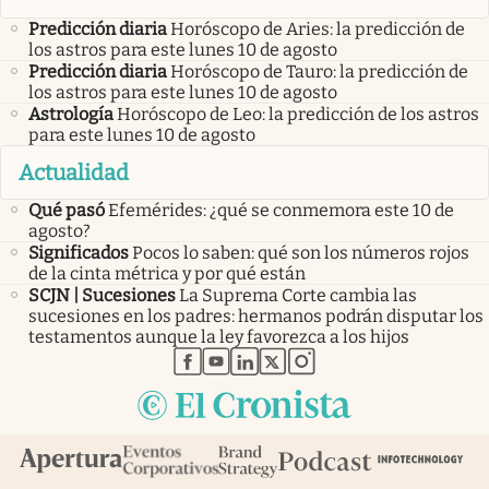
Predicción diaria
Horóscopo de Aries: la predicción de
los astros para este lunes 10 de agosto
Predicción diaria
Horóscopo de Tauro: la predicción de
los astros para este lunes 10 de agosto
Astrología
Horóscopo de Leo: la predicción de los astros
para este lunes 10 de agosto
Actualidad
Qué pasó
Efemérides: ¿qué se conmemora este 10 de
agosto?
Significados
Pocos lo saben: qué son los números rojos
de la cinta métrica y por qué están
SCJN | Sucesiones
La Suprema Corte cambia las
sucesiones en los padres: hermanos podrán disputar los
testamentos aunque la ley favorezca a los hijos
abre en nueva pestaña
abre en nueva pestaña
abre en nueva pestaña
abre en nueva pestaña
abre en nueva pestaña