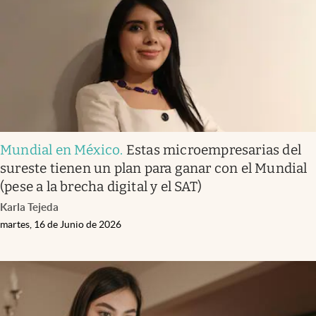
Clima
Espiritualidad
Mediakit
abre en nueva pestaña
México
Mundial en México
.
Estas microempresarias del
sureste tienen un plan para ganar con el Mundial
(pese a la brecha digital y el SAT)
Karla Tejeda
martes, 16 de Junio de 2026