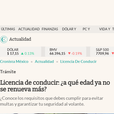
Últimas Noticias
ÚLTIMAS
ACTUALIDAD
FINANZAS
DÓLAR Y
PC Y
VIDA Y
Actualidad
NOTICIAS
Y
MERCADOS
CELULAR
ESTILO
Argentina
Actualidad
Finanzas y economía
ECONOMÍA
España
Dólar y mercados
DÓLAR
BMV
S&P 500
$
17,15
0.13
%
66.396,15
-0.19
%
México
7709,96
Internacionales
Cronista México
Actualidad
Licencia De Conducir
USA
Opinión
Colombia
Trámite
Uruguay
Brand Strategy
Licencia de conducir: ¿a qué edad ya no
Pc y celular
se renueva más?
Vida y estilo
¿Conoce los requisitos que debes cumplir para evitar
multas y garantizar tu seguridad al volante.
Tv