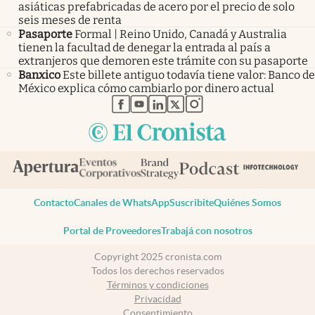
asiáticas prefabricadas de acero por el precio de solo
seis meses de renta
Pasaporte
Formal | Reino Unido, Canadá y Australia
tienen la facultad de denegar la entrada al país a
extranjeros que demoren este trámite con su pasaporte
Banxico
Este billete antiguo todavía tiene valor: Banco de
México explica cómo cambiarlo por dinero actual
abre en nueva pestaña
abre en nueva pestaña
abre en nueva pestaña
abre en nueva pestaña
abre en nueva pestaña
Contacto
Canales de WhatsApp
Suscribite
Quiénes Somos
Portal de Proveedores
Trabajá con nosotros
Copyright 2025 cronista.com
Todos los derechos reservados
Términos y condiciones
Privacidad
Consentimiento