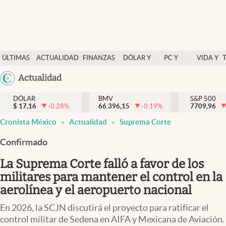
Últimas Noticias
ÚLTIMAS
ACTUALIDAD
FINANZAS
DÓLAR Y
PC Y
VIDA Y
Actualidad
NOTICIAS
Y
MERCADOS
CELULAR
ESTILO
Argentina
Actualidad
Finanzas y economía
ECONOMÍA
España
Dólar y mercados
DÓLAR
BMV
S&P 500
$
17,16
-0.28
%
66.396,15
-0.19
%
México
7709,96
Internacionales
Cronista México
Actualidad
Suprema Corte
USA
Opinión
Colombia
Confirmado
Uruguay
Brand Strategy
La Suprema Corte falló a favor de los
Pc y celular
militares para mantener el control en la
aerolínea y el aeropuerto nacional
Vida y estilo
En 2026, la SCJN discutirá el proyecto para ratificar el
Tv
control militar de Sedena en AIFA y Mexicana de Aviación.