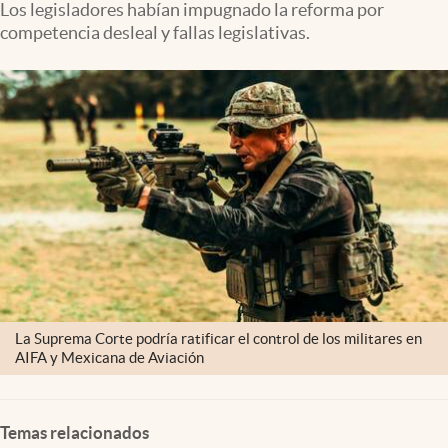
Los legisladores habían impugnado la reforma por
Clima
competencia desleal y fallas legislativas.
Espiritualidad
Mediakit
abre en nueva pestaña
México
La Suprema Corte podría ratificar el control de los militares en
AIFA y Mexicana de Aviación
Temas relacionados