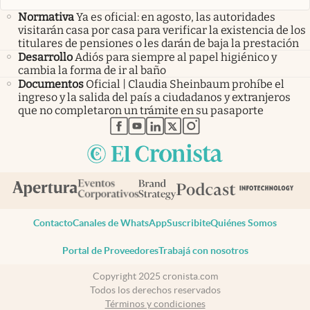
Normativa
Ya es oficial: en agosto, las autoridades
visitarán casa por casa para verificar la existencia de los
titulares de pensiones o les darán de baja la prestación
Desarrollo
Adiós para siempre al papel higiénico y
cambia la forma de ir al baño
Documentos
Oficial | Claudia Sheinbaum prohíbe el
ingreso y la salida del país a ciudadanos y extranjeros
que no completaron un trámite en su pasaporte
abre en nueva pestaña
abre en nueva pestaña
abre en nueva pestaña
abre en nueva pestaña
abre en nueva pestaña
Contacto
Canales de WhatsApp
Suscribite
Quiénes Somos
Portal de Proveedores
Trabajá con nosotros
Copyright 2025 cronista.com
Todos los derechos reservados
Términos y condiciones