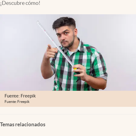
¡Descubre cómo!
Clima
Espiritualidad
Mediakit
abre en nueva pestaña
México
Fuente: Freepik
Fuente: Freepik
Temas relacionados