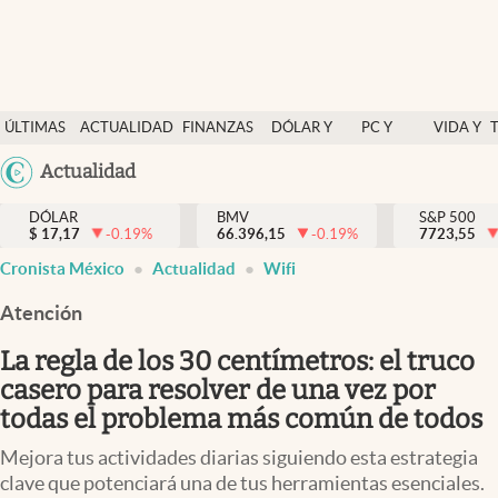
Últimas Noticias
ÚLTIMAS
ACTUALIDAD
FINANZAS
DÓLAR Y
PC Y
VIDA Y
Actualidad
NOTICIAS
Y
MERCADOS
CELULAR
ESTILO
Argentina
Actualidad
Finanzas y economía
ECONOMÍA
España
Dólar y mercados
DÓLAR
BMV
S&P 500
$
17,17
-0.19
%
66.396,15
-0.19
%
México
7723,55
Internacionales
Cronista México
Actualidad
Wifi
USA
Opinión
Colombia
Atención
Uruguay
Brand Strategy
La regla de los 30 centímetros: el truco
Pc y celular
casero para resolver de una vez por
todas el problema más común de todos
Vida y estilo
Mejora tus actividades diarias siguiendo esta estrategia
Tv
clave que potenciará una de tus herramientas esenciales.