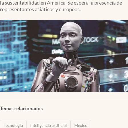
la sustentabilidad en América. Se espera la presencia de
Clima
representantes asiáticos y europeos.
Espiritualidad
Mediakit
abre en nueva pestaña
México
Temas relacionados
Tecnología
inteligencia artificial
México