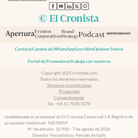
abre en nueva pestaña
abre en nueva pestaña
abre en nueva pestaña
abre en nueva pestaña
abre en nueva pestaña
Contacto
Canales de WhatsApp
Suscribite
Quiénes Somos
Portal de Proveedores
Trabajá con nosotros
Copyright 2025 cronista.com
Todos los derechos reservados
Términos y condiciones
Privacidad
Consentimiento
Tel:
+54 11 7078-3270
cronista.com
es propiedad de El Cronista Comercial S.A Registro de
propiedad intelectual: 56576959
N° de edición: 10.950 - 7 de agosto de 2026
Director Periodístico: Hernán de Goñi