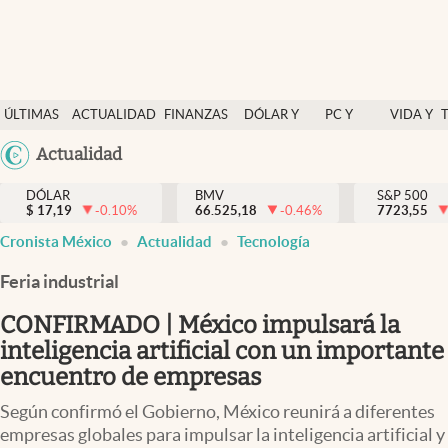
Últimas Noticias
ÚLTIMAS
ACTUALIDAD
FINANZAS
DÓLAR Y
PC Y
VIDA Y
Actualidad
NOTICIAS
Y
MERCADOS
CELULAR
ESTILO
Argentina
Actualidad
Finanzas y economía
ECONOMÍA
España
Dólar y mercados
DÓLAR
BMV
S&P 500
$
17,19
-0.10
%
66.525,18
-0.46
%
México
7723,55
Internacionales
Cronista México
Actualidad
Tecnología
USA
Opinión
Colombia
Feria industrial
Uruguay
Brand Strategy
CONFIRMADO | México impulsará la
Pc y celular
inteligencia artificial con un importante
encuentro de empresas
Vida y estilo
Según confirmó el Gobierno, México reunirá a diferentes
Tv
empresas globales para impulsar la inteligencia artificial y