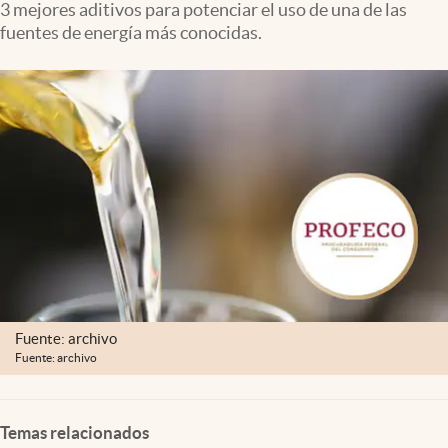
3 mejores aditivos para potenciar el uso de una de las
Clima
fuentes de energía más conocidas.
Espiritualidad
Mediakit
abre en nueva pestaña
México
Fuente: archivo
Fuente: archivo
Temas relacionados