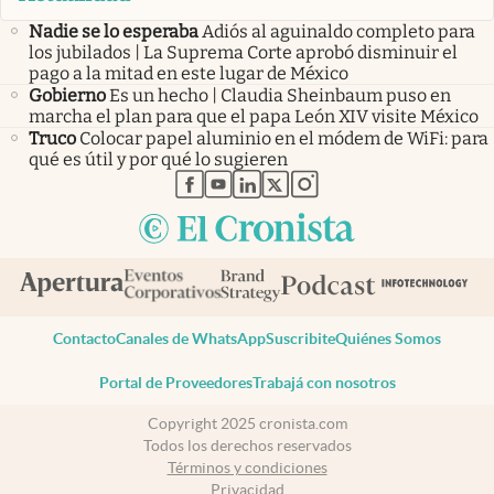
Nadie se lo esperaba
Adiós al aguinaldo completo para
los jubilados | La Suprema Corte aprobó disminuir el
pago a la mitad en este lugar de México
Gobierno
Es un hecho | Claudia Sheinbaum puso en
marcha el plan para que el papa León XIV visite México
Truco
Colocar papel aluminio en el módem de WiFi: para
qué es útil y por qué lo sugieren
abre en nueva pestaña
abre en nueva pestaña
abre en nueva pestaña
abre en nueva pestaña
abre en nueva pestaña
Contacto
Canales de WhatsApp
Suscribite
Quiénes Somos
Portal de Proveedores
Trabajá con nosotros
Copyright 2025 cronista.com
Todos los derechos reservados
Términos y condiciones
Privacidad