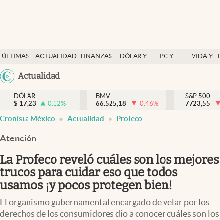
Últimas Noticias
ÚLTIMAS
ACTUALIDAD
FINANZAS
DÓLAR Y
PC Y
VIDA Y
Actualidad
NOTICIAS
Y
MERCADOS
CELULAR
ESTILO
Argentina
Actualidad
Finanzas y economía
ECONOMÍA
España
Dólar y mercados
DÓLAR
BMV
S&P 500
$
17,23
0.12
%
66.525,18
-0.46
%
México
7723,55
Internacionales
Cronista México
Actualidad
Profeco
USA
Opinión
Colombia
Atención
Uruguay
Brand Strategy
La Profeco reveló cuáles son los mejores
Pc y celular
trucos para cuidar eso que todos
usamos ¡y pocos protegen bien!
Vida y estilo
El organismo gubernamental encargado de velar por los
Tv
derechos de los consumidores dio a conocer cuáles son los