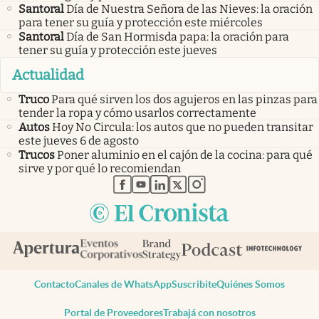
Santoral
Día de Nuestra Señora de las Nieves: la oración
para tener su guía y protección este miércoles
Santoral
Día de San Hormisda papa: la oración para
tener su guía y protección este jueves
Actualidad
Truco
Para qué sirven los dos agujeros en las pinzas para
tender la ropa y cómo usarlos correctamente
Autos
Hoy No Circula: los autos que no pueden transitar
este jueves 6 de agosto
Trucos
Poner aluminio en el cajón de la cocina: para qué
sirve y por qué lo recomiendan
abre en nueva pestaña
abre en nueva pestaña
abre en nueva pestaña
abre en nueva pestaña
abre en nueva pestaña
Contacto
Canales de WhatsApp
Suscribite
Quiénes Somos
Portal de Proveedores
Trabajá con nosotros