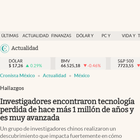
Últimas Noticias
ÚLTIMAS
ACTUALIDAD
FINANZAS
DÓLAR Y
PC Y
VIDA Y
Actualidad
NOTICIAS
Y
MERCADOS
CELULAR
ESTILO
Argentina
Actualidad
Finanzas y economía
ECONOMÍA
España
Dólar y mercados
DÓLAR
BMV
S&P 500
$
17,26
0.29
%
66.525,18
-0.46
%
México
7723,55
Internacionales
Cronista México
Actualidad
México
USA
Opinión
Colombia
Hallazgos
Uruguay
Brand Strategy
Investigadores encontraron tecnología
Pc y celular
perdida de hace más 1 millón de años y
es muy avanzada
Vida y estilo
Un grupo de investigadores chinos realizaron un
Tv
descubrimiento que impacta fuertemente en cómo